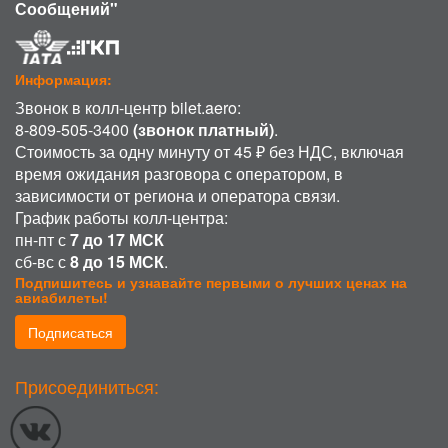
Сообщений"
Информация:
Звонок в колл-центр bilet.aero:
8-809-505-3400
(звонок платный)
.
Стоимость за одну минуту от 45 ₽ без НДС, включая
время ожидания разговора с оператором, в
зависимости от региона и оператора связи.
График работы колл-центра:
пн-пт с
7 до 17 МСК
сб-вс с
8 до 15 МСК
.
Подпишитесь и узнавайте первыми о лучших ценах на
авиабилеты!
Подписаться
ИСПОЛЬЗОВАНИЕ COOKIE
Присоединиться:
Продолжая использовать наш сайт, вы даете согласие на обработку
файлов cookie, пользовательских данных (сведения о местоположении;
тип и версия ОС; тип и версия Браузера; тип устройства и разрешение