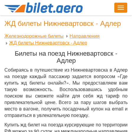
Togg
navig
ЖД билеты Нижневартовск - Адлер
Железнодорожные билеты
Направления
ЖД билеты Нижневартовск - Адлер
Билеты на поезд Нижневартовск -
Адлер
Собираясь в путешествие из Нижневартовска в Адлер
на поезде каждый пассажир задается вопросом «Где
купить жд билеты онлайн?». Мы предоставляем вам
такую возможность. Воспользовавшись удобным
поиском вы сможете найти для себя жд тариф по
привлекательной цене. Всего за пару шагов выбрать
место в вагоне, получить посадочный купон на email и
отправиться в увлекательную поездку.
Купить жд билет на поезда курсирующие по территории
РФ можно за 90 суток, на международные направления