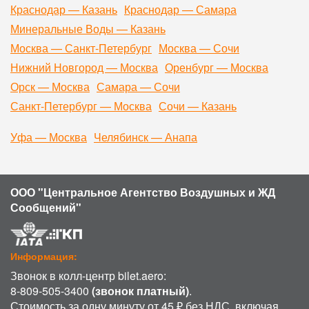
Краснодар — Казань
Краснодар — Самара
Минеральные Воды — Казань
Москва — Санкт-Петербург
Москва — Сочи
Нижний Новгород — Москва
Оренбург — Москва
Орск — Москва
Самара — Сочи
Санкт-Петербург — Москва
Сочи — Казань
Уфа — Москва
Челябинск — Анапа
ООО "Центральное Агентство Воздушных и ЖД
Сообщений"
Информация:
Звонок в колл-центр bilet.aero:
8-809-505-3400
(звонок платный)
.
Стоимость за одну минуту от 45 ₽ без НДС, включая