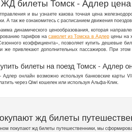
ЖД билеты Томск - Адлер цена
тправления и вы узнаете какова точная цена железнодор
и. А так же ознакомитесь с расписанием движения поездов
рамма динамического ценообразования, которая направл
ированию тарифов на
самолет из Томска в Адлер
цены на ж
Сезонного коэффициента», позволяет купить дешевые бил
и же привлекают дополнительных пассажиров. При этом 
купить билеты на поезд Томск - Адлер о
- Адлер онлайн возможно используя банковские карты VI
латить через Qiwi кошелек или используя Альфа-Клик.
покупают жд билеты путешестве
вном покупают жд билеты путешественники, мы сформирова