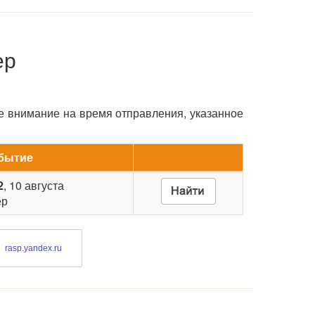
ер
е внимание на время отправления, указанное
бытие
2
, 10 августа
ер
rasp.yandex.ru