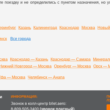
е поездку и не определились с пунктом назначения, но 
еринбург
Казань
Калининград
Краснодар
Москва
Новый
инск
Все города
сква
Краснодар — Казань
Краснодар — Самара
Минерал
Нижний Новгород — Москва
Оренбург — Москва
Орск — 
Уфа — Москва
Челябинск — Анапа
и
ИНФОРМАЦИЯ:
П
Л
Звонок в колл-центр bilet.aero:
8-809-505-3400
(звонок платный)
.