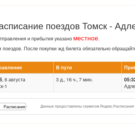
асписание поездов Томск - Адл
местное
отправления и прибытия указано
.
поездов. После покупки жд билета обязательно обращайт
равление
В пути
При
5
, 6 августа
3 д., 16 ч., 7 мин.
05:3
к-1
Адл
Данные предоставлены сервисом Яндекс.Расписания
Расписания