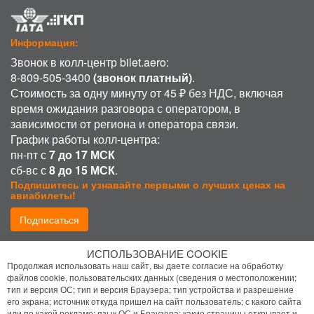
Информация:
Звонок в колл-центр bilet.aero:
8-809-505-3400
(звонок платный)
.
Стоимость за одну минуту от 45 ₽ без НДС, включая
время ожидания разговора с оператором, в
зависимости от региона и оператора связи.
График работы колл-центра:
пн-пт с
7 до 17 МСК
сб-вс с
8 до 15 МСК
.
Подпишитесь и узнавайте первыми о лучших ценах на
авиабилеты!
Подписаться
ИСПОЛЬЗОВАНИЕ COOKIE
Присоединиться:
Продолжая использовать наш сайт, вы даете согласие на обработку
файлов cookie, пользовательских данных (сведения о местоположении;
тип и версия ОС; тип и версия Браузера; тип устройства и разрешение
его экрана; источник откуда пришел на сайт пользователь; с какого сайта
или по какой рекламе; язык ОС и Браузера; какие страницы открывает и