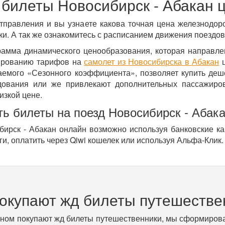
билеты Новосибирск - Абакан 
тправления и вы узнаете какова точная цена железнодор
и. А так же ознакомитесь с расписанием движения поездов
рамма динамического ценообразования, которая направл
ированию тарифов на
самолет из Новосибирска в Абакан
ц
ваемого «Сезонного коэффициента», позволяет купить деш
ования или же привлекают дополнительных пассажиров
изкой цене.
ть билеты на поезд Новосибирск - Абак
бирск - Абакан онлайн возможно используя банковские ка
ги, оплатить через Qiwi кошелек или используя Альфа-Клик.
покупают жд билеты путешестве
вном покупают жд билеты путешественники, мы сформирова