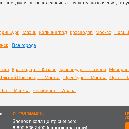
е поездку и не определились с пунктом назначения, но 
еринбург
Казань
Калининград
Краснодар
Москва
Новый
инск
Все города
сква
Краснодар — Казань
Краснодар — Самара
Минерал
Нижний Новгород — Москва
Оренбург — Москва
Орск — 
Уфа — Москва
Челябинск — Анапа
и
ИНФОРМАЦИЯ:
П
Л
Звонок в колл-центр bilet.aero:
8-809-505-3400
(звонок платный)
.