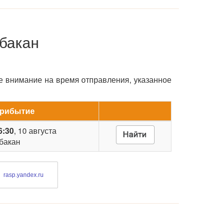
Абакан
е внимание на время отправления, указанное
рибытие
6:30
, 10 августа
бакан
rasp.yandex.ru