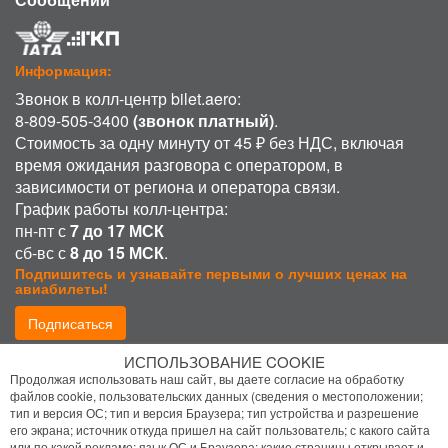
Информация:
Звонок в колл-центр bilet.aero:
8-809-505-3400
(звонок платный)
.
Стоимость за одну минуту от 45 ₽ без НДС, включая
время ожидания разговора с оператором, в
зависимости от региона и оператора связи.
График работы колл-центра:
пн-пт с
7 до 17 МСК
сб-вс с
8 до 15 МСК
.
Подпишитесь и узнавайте первыми о лучших ценах на
авиабилеты!
Подписаться
ИСПОЛЬЗОВАНИЕ COOKIE
Присоединиться:
Продолжая использовать наш сайт, вы даете согласие на обработку
файлов cookie, пользовательских данных (сведения о местоположении;
тип и версия ОС; тип и версия Браузера; тип устройства и разрешение
его экрана; источник откуда пришел на сайт пользователь; с какого сайта
или по какой рекламе; язык ОС и Браузера; какие страницы открывает и