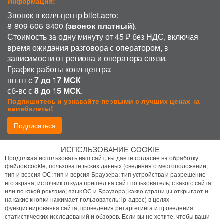
Информация:
Звонок в колл-центр bilet.aero:
8-809-505-3400
(звонок платный)
.
Стоимость за одну минуту от 45 ₽ без НДС, включая
время ожидания разговора с оператором, в
зависимости от региона и оператора связи.
График работы колл-центра:
пн-пт с
7 до 17 МСК
сб-вс с
8 до 15 МСК
.
Подпишитесь и узнавайте первыми о лучших ценах на
авиабилеты!
Подписаться
ИСПОЛЬЗОВАНИЕ COOKIE
Присоединиться:
Продолжая использовать наш сайт, вы даете согласие на обработку
файлов cookie, пользовательских данных (сведения о местоположении;
тип и версия ОС; тип и версия Браузера; тип устройства и разрешение
его экрана; источник откуда пришел на сайт пользователь; с какого сайта
или по какой рекламе; язык ОС и Браузера; какие страницы открывает и
на какие кнопки нажимает пользователь; ip-адрес) в целях
функционирования сайта, проведения ретаргетинга и проведения
статистических исследований и обзоров. Если вы не хотите, чтобы ваши