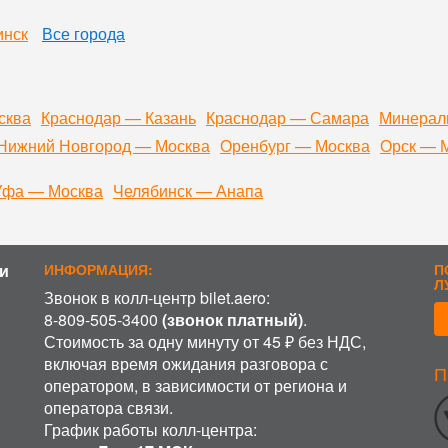
инск
Все города
сква
Краснодар — Казань
Краснодар — Самара
Минерал
Нижний Новгород — Москва
Оренбург — Москва
Орск — 
Уфа — Москва
Челябинск — Анапа
и
ИНФОРМАЦИЯ:
П
Л
Звонок в колл-центр bilet.aero:
8-809-505-3400
(звонок платный)
.
Стоимость за одну минуту от 45 ₽ без НДС,
включая время ожидания разговора с
П
ИСПОЛЬЗОВАНИЕ COOKIE
оператором, в зависимости от региона и
оператора связи.
аботку файлов cookie, пользовательских данных (сведения о ме
График работы колл-центра:
 на сайт пользователь; с какого сайта или по какой рекламе; яз