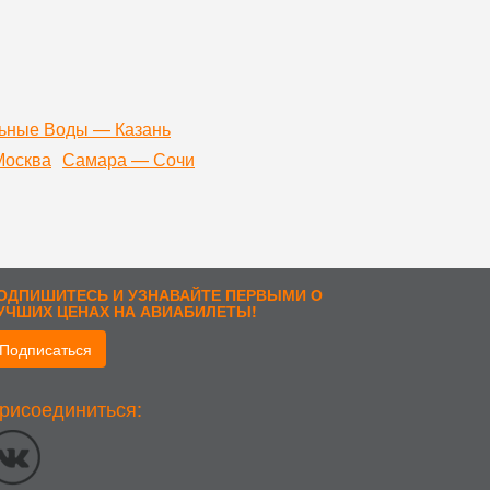
ьные Воды — Казань
Москва
Самара — Сочи
ОДПИШИТЕСЬ И УЗНАВАЙТЕ ПЕРВЫМИ О
УЧШИХ ЦЕНАХ НА АВИАБИЛЕТЫ!
Подписаться
рисоединиться:
стоположении; тип и версия ОС; тип и версия Браузера; тип
ык ОС и Браузера; какие страницы открывает и на какие