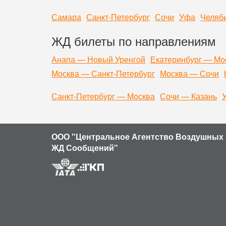
Самара
Санкт-Петербург
Сочи
Уфа
Челяб
ЖД билеты по направлениям
Анапа — Новый Уренгой
Екатеринбург — Мо
Москва — Санкт-Петербург
Москва — Сочи
Санкт-Петербург — Москва
Сочи — Казань
ООО "Центральное Агентство Воздушных 
ЖД Сообщений"
Продолжая использовать наш сайт, вы даете согласие на обр
устройства и разрешение его экрана; источник откуда пришел