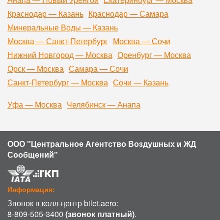
Краснодар — Казань
Краснодар — Самара
Минеральные Воды — Казань
Москва — Санкт-Петербург
Москва — Сочи
Нижний Новгород — Москва
Оренбург — Москва
Орск — Москва
Самара — Сочи
Санкт-Петербург — Москва
Сочи — Казань
Уфа — Москва
Челябинск — Анапа
ООО "Центральное Агентство Воздушных и ЖД
Сообщений"
Информация:
Звонок в колл-центр bilet.aero:
8-809-505-3400
(звонок платный)
.