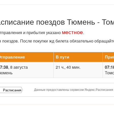
списание поездов Тюмень - То
местное
отправления и прибытия указано
.
поездов. После покупки жд билета обязательно обращайт
Отправление
В пути
При
7:38
, 8 августа
21 ч., 40 мин.
07:1
Тюмень
Томс
Данные предоставлены сервисом Яндекс.Расписания
Расписания