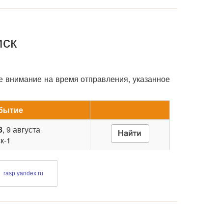
мск
е внимание на время отправления, указанное
бытие
8
, 9 августа
к-1
rasp.yandex.ru