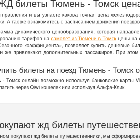
ЖД билеты Тюмень - Томск цен
тправления и вы узнаете какова точная цена железнодор
и. А так же ознакомитесь с расписанием движения поездов
рамма динамического ценообразования, которая направл
ированию тарифов на
самолет из Тюмени в Томск
цены на ж
Сезонного коэффициента», позволяет купить дешевые бил
и же привлекают дополнительных пассажиров. При этом 
упить билеты на поезд Тюмень - Томск 
 - Томск онлайн возможно используя банковские карты VI
латить через Qiwi кошелек или используя Альфа-Клик.
покупают жд билеты путешестве
вном покупают жд билеты путешественники, мы сформирова