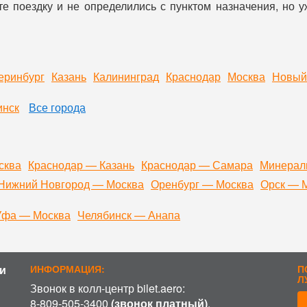
е поездку и не определились с пунктом назначения, но 
еринбург
Казань
Калининград
Краснодар
Москва
Новый
инск
Все города
сква
Краснодар — Казань
Краснодар — Самара
Минерал
Нижний Новгород — Москва
Оренбург — Москва
Орск — 
Уфа — Москва
Челябинск — Анапа
и
ИНФОРМАЦИЯ:
П
Л
Звонок в колл-центр bilet.aero:
8-809-505-3400
(звонок платный)
.