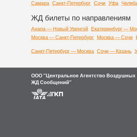
Самара
Санкт-Петербург
Сочи
Уфа
Челяб
ЖД билеты по направлениям
Анапа — Новый Уренгой
Екатеринбург — Мо
Москва — Санкт-Петербург
Москва — Сочи
Санкт-Петербург — Москва
Сочи — Казань
ООО "Центральное Агентство Воздушных 
ЖД Сообщений"
Продолжая использовать наш сайт, вы даете согласие на обр
устройства и разрешение его экрана; источник откуда пришел
кнопки нажимает пользователь; ip-адрес) в целях функциони
ваши данные обрабатывались, покиньте сайт.
Политика кон