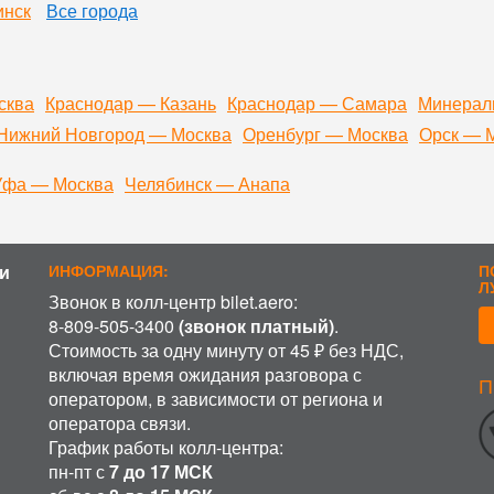
инск
Все города
сква
Краснодар — Казань
Краснодар — Самара
Минерал
Нижний Новгород — Москва
Оренбург — Москва
Орск — 
Уфа — Москва
Челябинск — Анапа
и
ИНФОРМАЦИЯ:
П
Л
Звонок в колл-центр bilet.aero:
8-809-505-3400
(звонок платный)
.
Стоимость за одну минуту от 45 ₽ без НДС,
включая время ожидания разговора с
П
ИСПОЛЬЗОВАНИЕ COOKIE
оператором, в зависимости от региона и
оператора связи.
аботку файлов cookie, пользовательских данных (сведения о ме
График работы колл-центра:
 на сайт пользователь; с какого сайта или по какой рекламе; яз
рования сайта, проведения ретаргетинга и проведения статистич
пн-пт с
7 до 17 МСК
фиденциальности