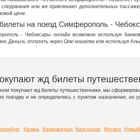
 следования или же привлекают дополнительных пассажир
изкой цене.
 билеты на поезд Симферополь - Чебок
рополь - Чебоксары онлайн возможно используя банковс
кс.Деньги, оплатить через Qiwi кошелек или используя Аль
покупают жд билеты путешестве
вном покупают жд билеты путешественники, мы сформирова
е поездку и не определились с пунктом назначения, но 
еринбург
Казань
Калининград
Краснодар
Москва
Новый