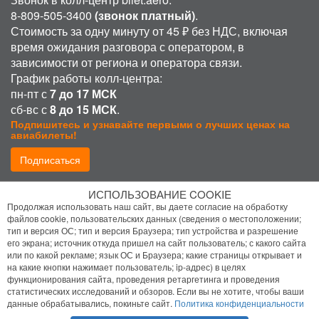
8-809-505-3400
(звонок платный)
.
Стоимость за одну минуту от 45 ₽ без НДС, включая
время ожидания разговора с оператором, в
зависимости от региона и оператора связи.
График работы колл-центра:
пн-пт с
7 до 17 МСК
сб-вс с
8 до 15 МСК
.
Подпишитесь и узнавайте первыми о лучших ценах на
авиабилеты!
Подписаться
ИСПОЛЬЗОВАНИЕ COOKIE
Присоединиться:
Продолжая использовать наш сайт, вы даете согласие на обработку
файлов cookie, пользовательских данных (сведения о местоположении;
тип и версия ОС; тип и версия Браузера; тип устройства и разрешение
его экрана; источник откуда пришел на сайт пользователь; с какого сайта
или по какой рекламе; язык ОС и Браузера; какие страницы открывает и
на какие кнопки нажимает пользователь; ip-адрес) в целях
функционирования сайта, проведения ретаргетинга и проведения
статистических исследований и обзоров. Если вы не хотите, чтобы ваши
Политика конфиденциальности
данные обрабатывались, покиньте сайт.
Политика конфиденциальности
Помощь