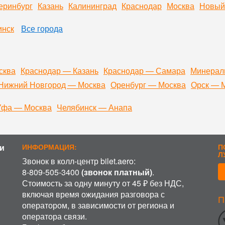
еринбург
Казань
Калининград
Краснодар
Москва
Новый
инск
Все города
сква
Краснодар — Казань
Краснодар — Самара
Минерал
Нижний Новгород — Москва
Оренбург — Москва
Орск — 
Уфа — Москва
Челябинск — Анапа
и
ИНФОРМАЦИЯ:
П
Л
Звонок в колл-центр bilet.aero:
8-809-505-3400
(звонок платный)
.
Стоимость за одну минуту от 45 ₽ без НДС,
включая время ожидания разговора с
П
ИСПОЛЬЗОВАНИЕ COOKIE
оператором, в зависимости от региона и
оператора связи.
аботку файлов cookie, пользовательских данных (сведения о ме