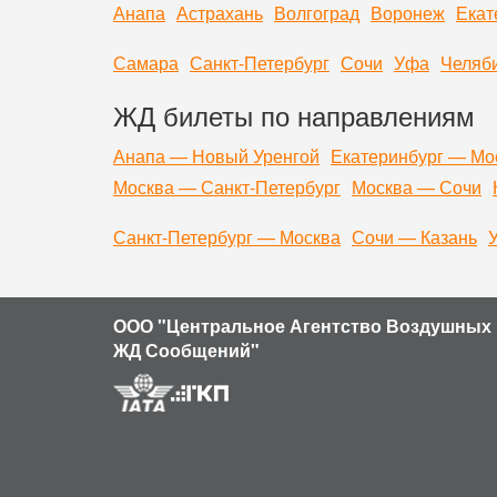
Анапа
Астрахань
Волгоград
Воронеж
Екат
Самара
Санкт-Петербург
Сочи
Уфа
Челяб
ЖД билеты по направлениям
Анапа — Новый Уренгой
Екатеринбург — Мо
Москва — Санкт-Петербург
Москва — Сочи
Санкт-Петербург — Москва
Сочи — Казань
ООО "Центральное Агентство Воздушных 
ЖД Сообщений"
Продолжая использовать наш сайт, вы даете согласие на обр