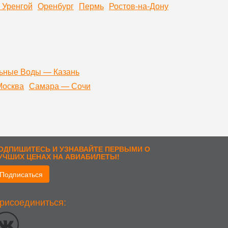
 Уренгой
Оренбург
Пермь
Ростов-на-Дону
ьные Воды — Казань
Москва
Самара — Сочи
ОДПИШИТЕСЬ И УЗНАВАЙТЕ ПЕРВЫМИ О
УЧШИХ ЦЕНАХ НА АВИАБИЛЕТЫ!
Подписаться
рисоединиться:
стоположении; тип и версия ОС; тип и версия Браузера; тип