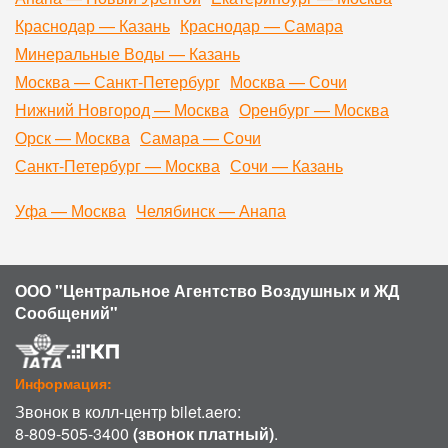
Краснодар — Казань
Краснодар — Самара
Минеральные Воды — Казань
Москва — Санкт-Петербург
Москва — Сочи
Нижний Новгород — Москва
Оренбург — Москва
Орск — Москва
Самара — Сочи
Санкт-Петербург — Москва
Сочи — Казань
Уфа — Москва
Челябинск — Анапа
ООО "Центральное Агентство Воздушных и ЖД
Сообщений"
Информация:
Звонок в колл-центр bilet.aero:
8-809-505-3400
(звонок платный)
.