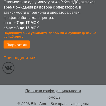
Стоимость за одну минуту от 45 ₽ без НДС, включая
время ожидания разговора с оператором, в
зависимости от региона и оператора связи.
График работы колл-центра:
пн-пт с
7 до 17 МСК
сб-вс с
8 до 15 МСК
.
Подпишитесь и узнавайте первыми о лучших ценах на
авиабилеты!
Подписаться
ИСПОЛЬЗОВАНИЕ COOKIE
Присоединиться:
Продолжая использовать наш сайт, вы даете согласие на обработку
файлов cookie, пользовательских данных (сведения о местоположении;
тип и версия ОС; тип и версия Браузера; тип устройства и разрешение
его экрана; источник откуда пришел на сайт пользователь; с какого сайта
или по какой рекламе; язык ОС и Браузера; какие страницы открывает и
на какие кнопки нажимает пользователь; ip-адрес) в целях
функционирования сайта, проведения ретаргетинга и проведения
статистических исследований и обзоров. Если вы не хотите, чтобы ваши
Политика конфиденциальности
данные обрабатывались, покиньте сайт.
Политика конфиденциальности
Помощь
ОК
© 2026 Bilet.Aero
- Все права защищены