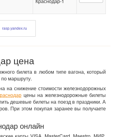
Краснодар-1
rasp.yandex.ru
ар цена
ожного билета в любом типе вагона, который
 по маршруту.
ена на снижение стоимости железнодорожных
Краснодар
цены на железнодорожные билеты
пить дешевые билеты на поезд в праздники. А
ов. При этом покупая заранее вы получаете
нодар онлайн
ские карты VISA, MasterCard, Maestro, МИР.