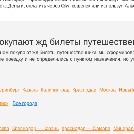
кс.Деньги, оплатить через Qiwi кошелек или используя Аль
покупают жд билеты путешестве
вном покупают жд билеты путешественники, мы сформирова
е поездку и не определились с пунктом назначения, но 
еринбург
Казань
Калининград
Краснодар
Москва
Новый
инск
Все города
сква
Краснодар — Казань
Краснодар — Самара
Минерал