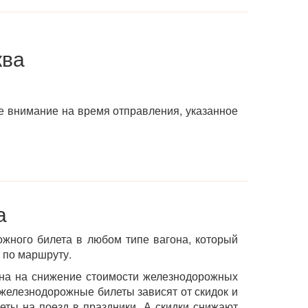
ква
е внимание на время отправления, указанное
а
ожного билета в любом типе вагона, который
 по маршруту.
ена на снижение стоимости железнодорожных
железнодорожные билеты зависят от скидок и
еты на поезд в праздники. А скидки снижают