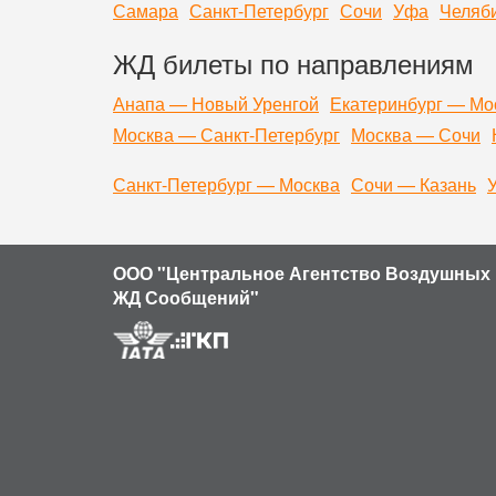
Самара
Санкт-Петербург
Сочи
Уфа
Челяб
ЖД билеты по направлениям
Анапа — Новый Уренгой
Екатеринбург — Мо
Москва — Санкт-Петербург
Москва — Сочи
Санкт-Петербург — Москва
Сочи — Казань
ООО "Центральное Агентство Воздушных 
ЖД Сообщений"
Продолжая использовать наш сайт, вы даете согласие на обр
устройства и разрешение его экрана; источник откуда пришел
кнопки нажимает пользователь; ip-адрес) в целях функциони
ваши данные обрабатывались, покиньте сайт.
Политика кон