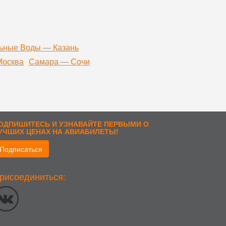
ьные Воды — Казань
Москва
Самара — Сочи
ОДПИШИТЕСЬ И УЗНАВАЙТЕ ПЕРВЫМИ О
УЧШИХ ЦЕНАХ НА АВИАБИЛЕТЫ!
Подписаться
рисоединиться:
стоположении; тип и версия ОС; тип и версия Браузера; тип
ык ОС и Браузера; какие страницы открывает и на какие
еских исследований и обзоров. Если вы не хотите, чтобы