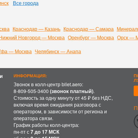
инск
Все города
сква
Краснодар — Казань
Краснодар — Самара
Минерал
Нижний Новгород — Москва
Оренбург — Москва
Орск — 
Уфа — Москва
Челябинск — Анапа
и
ИНФОРМАЦИЯ:
П
Л
Звонок в колл-центр bilet.aero:
8-809-505-3400
(звонок платный)
.
Стоимость за одну минуту от 45 ₽ без НДС,
включая время ожидания разговора с
П
ИСПОЛЬЗОВАНИЕ COOKIE
оператором, в зависимости от региона и
оператора связи.
аботку файлов cookie, пользовательских данных (сведения о ме
График работы колл-центра:
 на сайт пользователь; с какого сайта или по какой рекламе; яз
рования сайта, проведения ретаргетинга и проведения статистич
пн-пт с
7 до 17 МСК
фиденциальности