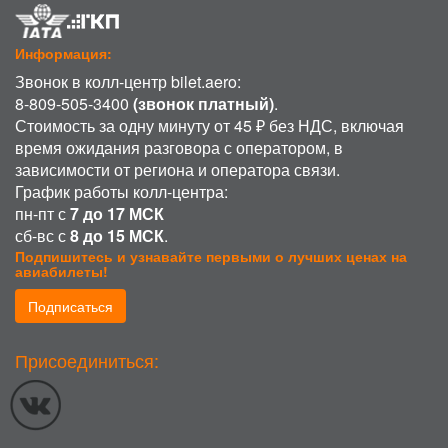
Информация:
Звонок в колл-центр bilet.aero:
8-809-505-3400
(звонок платный)
.
Стоимость за одну минуту от 45 ₽ без НДС, включая
время ожидания разговора с оператором, в
зависимости от региона и оператора связи.
График работы колл-центра:
пн-пт с
7 до 17 МСК
сб-вс с
8 до 15 МСК
.
Подпишитесь и узнавайте первыми о лучших ценах на
авиабилеты!
Подписаться
ИСПОЛЬЗОВАНИЕ COOKIE
Присоединиться:
Продолжая использовать наш сайт, вы даете согласие на обработку
файлов cookie, пользовательских данных (сведения о местоположении;
тип и версия ОС; тип и версия Браузера; тип устройства и разрешение
его экрана; источник откуда пришел на сайт пользователь; с какого сайта
или по какой рекламе; язык ОС и Браузера; какие страницы открывает и