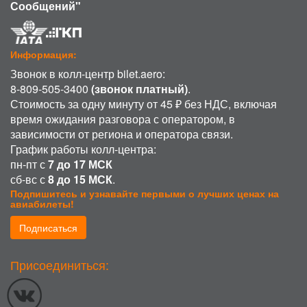
Сообщений"
Информация:
Звонок в колл-центр bilet.aero:
8-809-505-3400
(звонок платный)
.
Стоимость за одну минуту от 45 ₽ без НДС, включая
время ожидания разговора с оператором, в
зависимости от региона и оператора связи.
График работы колл-центра:
пн-пт с
7 до 17 МСК
сб-вс с
8 до 15 МСК
.
Подпишитесь и узнавайте первыми о лучших ценах на
авиабилеты!
Подписаться
ИСПОЛЬЗОВАНИЕ COOKIE
Присоединиться:
Продолжая использовать наш сайт, вы даете согласие на обработку
файлов cookie, пользовательских данных (сведения о местоположении;
тип и версия ОС; тип и версия Браузера; тип устройства и разрешение