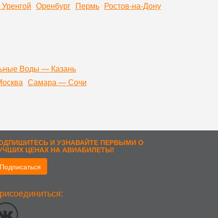
 Уренгой
Оренбург
Пермь
Ростов-на-Дону
ьные Воды — Казань
Москва
Самара — Сочи
ОДПИШИТЕСЬ И УЗНАВАЙТЕ ПЕРВЫМИ О
УЧШИХ ЦЕНАХ НА АВИАБИЛЕТЫ!
Подписаться
рисоединиться:
стоположении; тип и версия ОС; тип и версия Браузера; тип