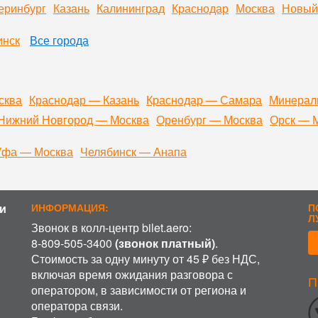
еринбург
Казань
Калининград
Краснодар
Москва
Новый
инск
Все города
сква
Краснодар — Казань
Краснодар — Самара
Минерал
Нижний Новгород — Москва
Оренбург — Москва
Орск — 
Уфа — Москва
Челябинск — Анапа
и
ИНФОРМАЦИЯ:
П
Л
Звонок в колл-центр bilet.aero:
8-809-505-3400
(звонок платный)
.
Стоимость за одну минуту от 45 ₽ без НДС,
включая время ожидания разговора с
П
ИСПОЛЬЗОВАНИЕ COOKIE
оператором, в зависимости от региона и
оператора связи.
аботку файлов cookie, пользовательских данных (сведения о ме