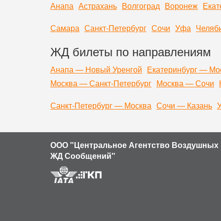
Анапа
Астрахань
Волгоград
Воронеж
Екат
Самара
Санкт-Петербург
Сочи
Уфа
Челяб
ЖД билеты по направлениям
Анапа — Новый Уренгой
Екатеринбург — Мо
Москва — Санкт-Петербург
Москва — Сочи
Санкт-Петербург — Москва
Сочи — Казань
ООО "Центральное Агентство Воздушных 
ЖД Сообщений"
Продолжая использовать наш сайт, вы даете согласие на обр