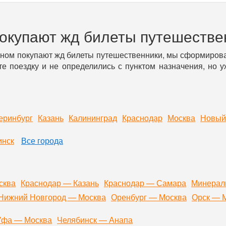
покупают жд билеты путешестве
вном покупают жд билеты путешественники, мы сформирова
е поездку и не определились с пунктом назначения, но 
еринбург
Казань
Калининград
Краснодар
Москва
Новый
инск
Все города
сква
Краснодар — Казань
Краснодар — Самара
Минерал
Нижний Новгород — Москва
Оренбург — Москва
Орск — 
Уфа — Москва
Челябинск — Анапа