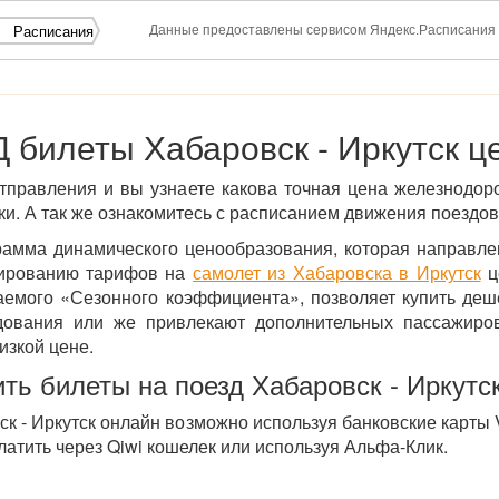
Данные предоставлены сервисом Яндекс.Расписания
Расписания
 билеты Хабаровск - Иркутск ц
тправления и вы узнаете какова точная цена железнодор
и. А так же ознакомитесь с расписанием движения поездов
рамма динамического ценообразования, которая направл
мированию тарифов на
самолет из Хабаровска в Иркутск
ц
ваемого «Сезонного коэффициента», позволяет купить деш
ования или же привлекают дополнительных пассажиров
изкой цене.
ить билеты на поезд Хабаровск - Иркутс
к - Иркутск онлайн возможно используя банковские карты 
латить через Qiwi кошелек или используя Альфа-Клик.