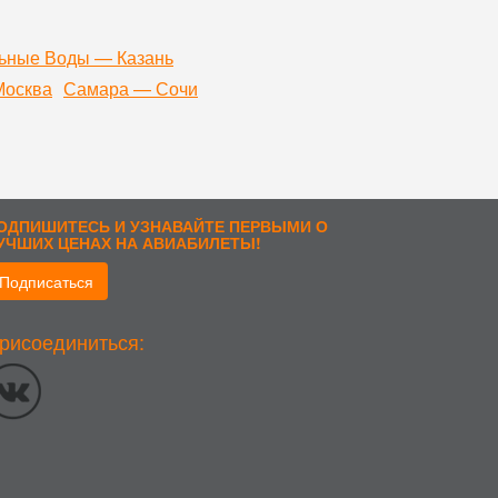
ьные Воды — Казань
Москва
Самара — Сочи
ОДПИШИТЕСЬ И УЗНАВАЙТЕ ПЕРВЫМИ О
УЧШИХ ЦЕНАХ НА АВИАБИЛЕТЫ!
Подписаться
рисоединиться:
стоположении; тип и версия ОС; тип и версия Браузера; тип
ык ОС и Браузера; какие страницы открывает и на какие
еских исследований и обзоров. Если вы не хотите, чтобы