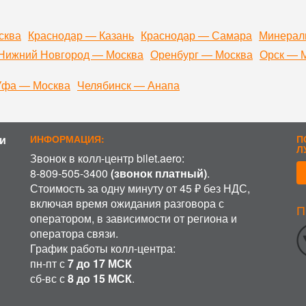
сква
Краснодар — Казань
Краснодар — Самара
Минерал
Нижний Новгород — Москва
Оренбург — Москва
Орск — 
Уфа — Москва
Челябинск — Анапа
и
ИНФОРМАЦИЯ:
П
Л
Звонок в колл-центр bilet.aero:
8-809-505-3400
(звонок платный)
.
Стоимость за одну минуту от 45 ₽ без НДС,
включая время ожидания разговора с
П
ИСПОЛЬЗОВАНИЕ COOKIE
оператором, в зависимости от региона и
оператора связи.
аботку файлов cookie, пользовательских данных (сведения о ме
График работы колл-центра:
 на сайт пользователь; с какого сайта или по какой рекламе; яз
рования сайта, проведения ретаргетинга и проведения статистич
пн-пт с
7 до 17 МСК
фиденциальности
сб-вс с
8 до 15 МСК
.
ОК