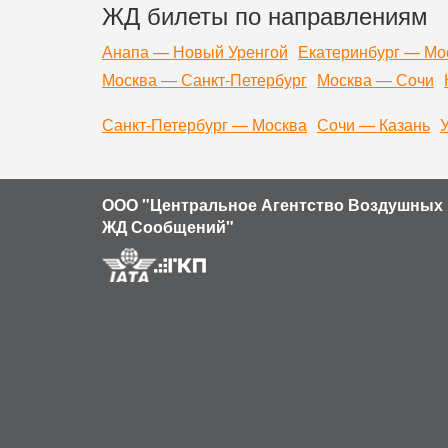
ЖД билеты по направлениям
Анапа — Новый Уренгой
Екатеринбург — Мо
Москва — Санкт-Петербург
Москва — Сочи
Санкт-Петербург — Москва
Сочи — Казань
ООО "Центральное Агентство Воздушных 
ЖД Сообщений"
Продолжая использовать наш сайт, вы даете согласие на обр
устройства и разрешение его экрана; источник откуда пришел
кнопки нажимает пользователь; ip-адрес) в целях функциони
ваши данные обрабатывались, покиньте сайт.
Политика кон