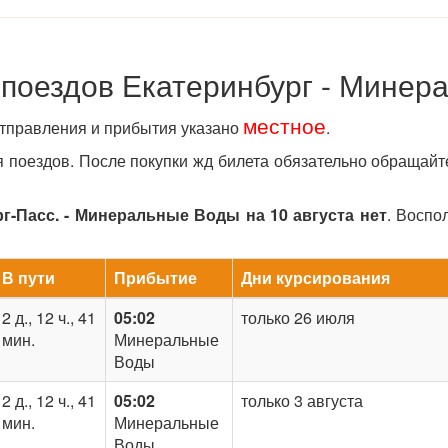
 поездов Екатеринбург - Минер
местное
отправления и прибытия указано
.
поездов. После покупки жд билета обязательно обращайт
-Пасс. - Минеральные Воды на 10 августа нет
. Воспо
В пути
Прибытие
Дни курсирования
2 д., 12 ч., 41
05:02
только 26 июля
мин.
Минеральные
Воды
2 д., 12 ч., 41
05:02
только 3 августа
мин.
Минеральные
Воды