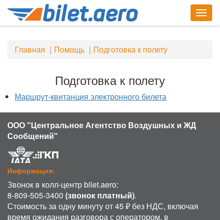
Togg
navig
Главная
Помощь
Подготовка к полету
Подготовка к полету
Маршрут-квитанция электронного билета
ООО "Центральное Агентство Воздушных и ЖД
Сообщений"
Информация:
Звонок в колл-центр bilet.aero:
8-809-505-3400
(звонок платный)
.
Стоимость за одну минуту от 45 ₽ без НДС, включая
время ожидания разговора с оператором, в