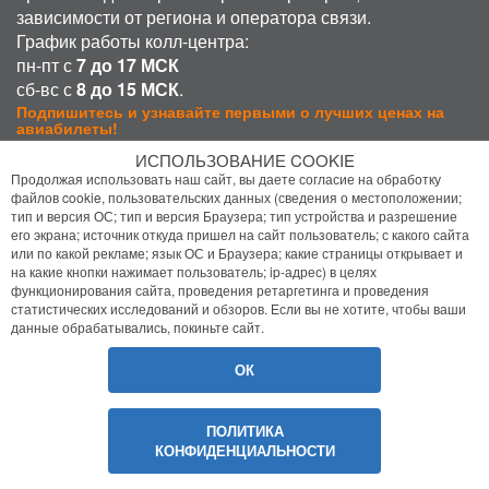
зависимости от региона и оператора связи.
График работы колл-центра:
пн-пт с
7 до 17 МСК
сб-вс с
8 до 15 МСК
.
Подпишитесь и узнавайте первыми о лучших ценах на
авиабилеты!
ИСПОЛЬЗОВАНИЕ COOKIE
Подписаться
Продолжая использовать наш сайт, вы даете согласие на обработку
файлов cookie, пользовательских данных (сведения о местоположении;
тип и версия ОС; тип и версия Браузера; тип устройства и разрешение
Присоединиться:
его экрана; источник откуда пришел на сайт пользователь; с какого сайта
или по какой рекламе; язык ОС и Браузера; какие страницы открывает и
на какие кнопки нажимает пользователь; ip-адрес) в целях
функционирования сайта, проведения ретаргетинга и проведения
статистических исследований и обзоров. Если вы не хотите, чтобы ваши
данные обрабатывались, покиньте сайт.
ОК
Политика конфиденциальности
Помощь
ПОЛИТИКА
© 2026 Bilet.Aero
- Все права защищены
КОНФИДЕНЦИАЛЬНОСТИ