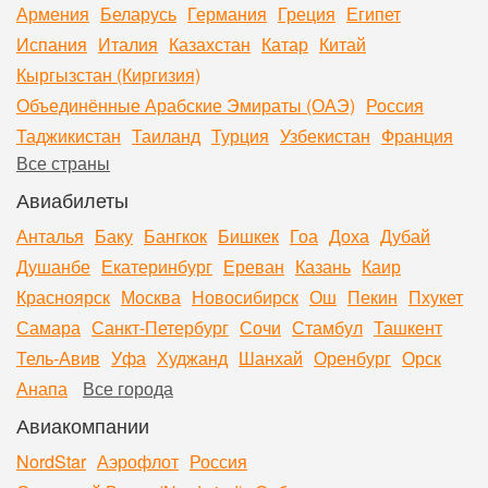
Армения
Беларусь
Германия
Греция
Египет
Испания
Италия
Казахстан
Катар
Китай
Кыргызстан (Киргизия)
Объединённые Арабские Эмираты (ОАЭ)
Россия
Таджикистан
Таиланд
Турция
Узбекистан
Франция
Все страны
Авиабилеты
Анталья
Баку
Бангкок
Бишкек
Гоа
Доха
Дубай
Душанбе
Екатеринбург
Ереван
Казань
Каир
Красноярск
Москва
Новосибирск
Ош
Пекин
Пхукет
Самара
Санкт-Петербург
Сочи
Стамбул
Ташкент
Тель-Авив
Уфа
Худжанд
Шанхай
Оренбург
Орск
Анапа
Все города
Авиакомпании
NordStar
Аэрофлот
Россия