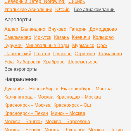
Северный Ветер (Nordwind)
Сибирь
Уральские Авиалинии
Ютэйр
Все авиакомпании
Аэропорты
Адлер
Баландино
Внуково
Гагарин
Домодедово
Емельяново
Иркутск
Казань
Кневичи
Кольцово
Курумоч
Минеральные Воды
Мурманск
Орск
Пашковский
Платов
Пулково
Стригино
Толмачёво
Уфа
Хабаровск
Храброво
Шереметьево
Все аэропорты
Направления
Душанбе – Новосибирск
Екатеринбург – Москва
Калининград – Москва
Краснодар – Москва
Красноярск – Москва
Красноярск – Ош
Красноярск – Пекин
Минск – Москва
Москва – Бангкок
Москва – Барселона
Москва – Берлин
Москва – Душанбе
Москва – Пекин