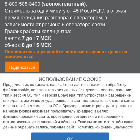
8-809-505-3400
(звонок платный)
.
Стоимость за одну минуту от 45 ₽ без НДС, включая
время ожидания разговора с оператором, в
зависимости от региона и оператора связи.
График работы колл-центра:
пн-пт с
7 до 17 МСК
сб-вс с
8 до 15 МСК
.
Подпишитесь и узнавайте первыми о лучших ценах на
авиабилеты!
Подписаться
ИСПОЛЬЗОВАНИЕ COOKIE
Присоединиться:
Продолжая использовать наш сайт, вы даете согласие на обработку
файлов cookie, пользовательских данных (сведения о местоположении;
тип и версия ОС; тип и версия Браузера; тип устройства и разрешение
его экрана; источник откуда пришел на сайт пользователь; с какого сайта
или по какой рекламе; язык ОС и Браузера; какие страницы открывает и
на какие кнопки нажимает пользователь; ip-адрес) в целях
функционирования сайта, проведения ретаргетинга и проведения
статистических исследований и обзоров. Если вы не хотите, чтобы ваши
Политика конфиденциальности
данные обрабатывались, покиньте сайт.
Политика конфиденциальности
Помощь
ОК