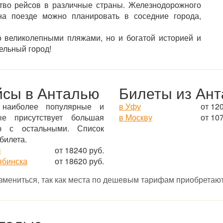
тво рейсов в различные страны. Железнодорожного
на поезде можно планировать в соседние города,
о великолепными пляжами, но и богатой историей и
тельный город!
йсы в Анталью
Билеты из Ант
 наиболее популярные и
в Уфу
от 12
ые присутствует большая
в Москву
от 10
ю с остальными. Список
билета.
ы
от 18240 руб.
ябинска
от 18620 руб.
измениться, так как места по дешевым тарифам приобретают