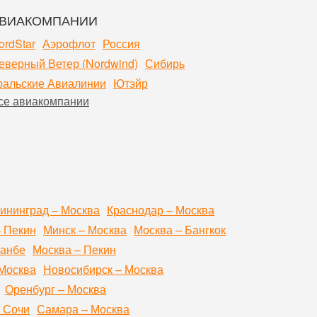
ВИАКОМПАНИИ
ordStar
Аэрофлот
Россия
еверный Ветер (Nordwind)
Сибирь
ральские Авиалинии
Ютэйр
се авиакомпании
ининград – Москва
Краснодар – Москва
– Пекин
Минск – Москва
Москва – Бангкок
шанбе
Москва – Пекин
Москва
Новосибирск – Москва
Оренбург – Москва
 Сочи
Самара – Москва