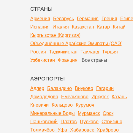
СТРАНЫ
Армения
Беларусь
Германия
Греция
Египе
Испания
Италия
Казахстан
Катар
Китай
Кыргызстан (Киргизия)
Объединённые Арабские Эмираты (ОАЭ)
Россия
Таджикистан
Таиланд
Турция
Узбекистан
Франция
Все страны
АЭРОПОРТЫ
Адлер
Баландино
Внуково
Гагарин
Домодедово
Емельяново
Иркутск
Казань
Кневичи
Кольцово
Курумоч
Минеральные Воды
Мурманск
Орск
Пашковский
Платов
Пулково
Стригино
Толмачёво
Уфа
Хабаровск
Храброво