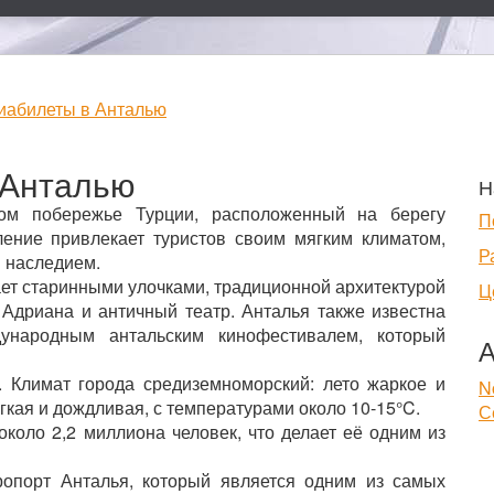
иабилеты в Анталью
 Анталью
Н
ом побережье Турции, расположенный на берегу
П
ение привлекает туристов своим мягким климатом,
Р
 наследием.
ает старинными улочками, традиционной архитектурой
Ц
 Адриана и античный театр. Анталья также известна
ународным антальским кинофестивалем, который
А
 Климат города средиземноморский: лето жаркое и
N
гкая и дождливая, с температурами около 10-15°C.
С
около 2,2 миллиона человек, что делает её одним из
опорт Анталья, который является одним из самых