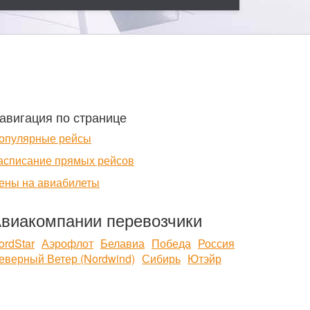
авигация по странице
опулярные рейсы
асписание прямых рейсов
ены на авиабилеты
виакомпании перевозчики
ordStar
Аэрофлот
Белавиа
Победа
Россия
еверный Ветер (Nordwind)
Сибирь
Ютэйр