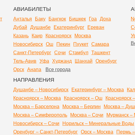
АВИАБИЛЕТЫ
А
т
Анталья
Баку
Бангкок
Бишкек
Гоа
Доха
N
Дубай
Душанбе
Екатеринбург
Ереван
С
Казань
Каир
Красноярск
Москва
У
В
Новосибирск
Ош
Пекин
Пхукет
Самара
Санкт-Петербург
Сочи
Стамбул
Ташкент
Тель-Авив
Уфа
Худжанд
Шанхай
Оренбург
Орск
Анапа
Все города
НАПРАВЛЕНИЯ
Душанбе – Новосибирск
Екатеринбург – Москва
Кал
Красноярск – Москва
Красноярск – Ош
Красноярск 
Москва – Барселона
Москва – Берлин
Москва – Ду
Москва – Симферополь
Москва – Сочи
Мурманск – 
Новосибирск – Сочи
Норильск – Минеральные Воды
Оренбург – Санкт-Петербург
Орск – Москва
Пермь –