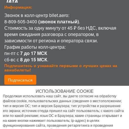
Информация:
Звонок в колл-центр bilet.aero:
8-809-505-3400
(звонок платный)
.
Стоимость за одну минуту от 45 ₽ без НДС, включая
время ожидания разговора с оператором, в
зависимости от региона и оператора связи.
График работы колл-центра:
пн-пт с
7 до 17 МСК
сб-вс с
8 до 15 МСК
.
Подпишитесь и узнавайте первыми о лучших ценах на
авиабилеты!
Подписаться
ИСПОЛЬЗОВАНИЕ COOKIE
Присоединиться:
Продолжая использовать наш сайт, вы даете согласие на обработку
файлов cookie, пользовательских данных (сведения о местоположении;
тип и версия ОС; тип и версия Браузера; тип устройства и разрешение
его экрана; источник откуда пришел на сайт пользователь; с какого сайта
или по какой рекламе; язык ОС и Браузера; какие страницы открывает и
на какие кнопки нажимает пользователь; ip-адрес) в целях
функционирования сайта, проведения ретаргетинга и проведения