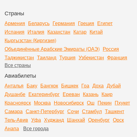
Страны
Армения
Беларусь
Германия
Греция
Египет
Испания
Италия
Казахстан
Катар
Китай
Кыргызстан (Киргизия)
Объединённые Арабские Эмираты (ОАЭ)
Россия
Таджикистан
Таиланд
Турция
Узбекистан
Франция
Все страны
Авиабилеты
Анталья
Баку
Бангкок
Бишкек
Гоа
Доха
Дубай
Душанбе
Екатеринбург
Ереван
Казань
Каир
Красноярск
Москва
Новосибирск
Ош
Пекин
Пхукет
Самара
Санкт-Петербург
Сочи
Стамбул
Ташкент
Тель-Авив
Уфа
Худжанд
Шанхай
Оренбург
Орск
Анапа
Все города