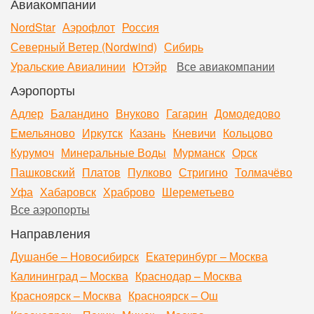
Авиакомпании
NordStar
Аэрофлот
Россия
Северный Ветер (Nordwind)
Сибирь
Уральские Авиалинии
Ютэйр
Все авиакомпании
Аэропорты
Адлер
Баландино
Внуково
Гагарин
Домодедово
Емельяново
Иркутск
Казань
Кневичи
Кольцово
Курумоч
Минеральные Воды
Мурманск
Орск
Пашковский
Платов
Пулково
Стригино
Толмачёво
Уфа
Хабаровск
Храброво
Шереметьево
Все аэропорты
Направления
Душанбе – Новосибирск
Екатеринбург – Москва
Калининград – Москва
Краснодар – Москва
Красноярск – Москва
Красноярск – Ош