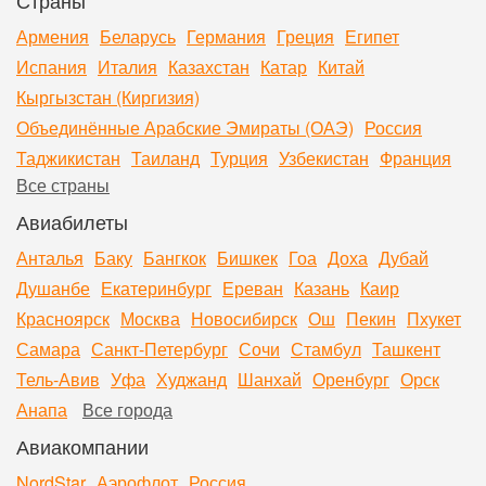
Армения
Беларусь
Германия
Греция
Египет
Испания
Италия
Казахстан
Катар
Китай
Кыргызстан (Киргизия)
Объединённые Арабские Эмираты (ОАЭ)
Россия
Таджикистан
Таиланд
Турция
Узбекистан
Франция
Все страны
Авиабилеты
Анталья
Баку
Бангкок
Бишкек
Гоа
Доха
Дубай
Душанбе
Екатеринбург
Ереван
Казань
Каир
Красноярск
Москва
Новосибирск
Ош
Пекин
Пхукет
Самара
Санкт-Петербург
Сочи
Стамбул
Ташкент
Тель-Авив
Уфа
Худжанд
Шанхай
Оренбург
Орск
Анапа
Все города
Авиакомпании
NordStar
Аэрофлот
Россия