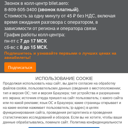
Звонок в колл-центр bilet.aero:
8-809-505-3400
(звонок платный)
.
Стоимость за одну минуту от 45 ₽ без НДС, включая
время ожидания разговора с оператором, в
зависимости от региона и оператора связи.
График работы колл-центра:
пн-пт с
7 до 17 МСК
сб-вс с
8 до 15 МСК
.
Подпишитесь и узнавайте первыми о лучших ценах на
авиабилеты!
Подписаться
ИСПОЛЬЗОВАНИЕ COOKIE
Присоединиться:
Продолжая использовать наш сайт, вы даете согласие на обработку
файлов cookie, пользовательских данных (сведения о местоположении;
тип и версия ОС; тип и версия Браузера; тип устройства и разрешение
его экрана; источник откуда пришел на сайт пользователь; с какого сайта
или по какой рекламе; язык ОС и Браузера; какие страницы открывает и
на какие кнопки нажимает пользователь; ip-адрес) в целях
функционирования сайта, проведения ретаргетинга и проведения
статистических исследований и обзоров. Если вы не хотите, чтобы ваши
Политика конфиденциальности
данные обрабатывались, покиньте сайт.
Политика конфиденциальности
Помощь