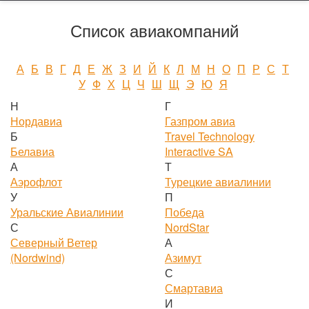
Список авиакомпаний
А
Б
В
Г
Д
Е
Ж
З
И
Й
К
Л
М
Н
О
П
Р
С
Т
У
Ф
Х
Ц
Ч
Ш
Щ
Э
Ю
Я
Н
Г
Нордавиа
Газпром авиа
Б
Travel Technology
Белавиа
Interactive SA
А
Т
Аэрофлот
Турецкие авиалинии
У
П
Уральские Авиалинии
Победа
С
NordStar
Северный Ветер
А
(Nordwind)
Азимут
С
Смартавиа
И