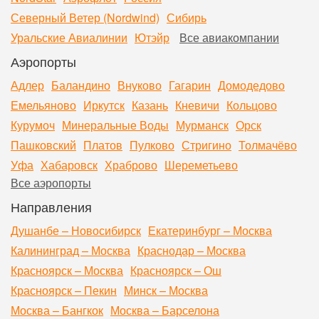
Северный Ветер (Nordwind)
Сибирь
Уральские Авиалинии
Ютэйр
Все авиакомпании
Аэропорты
Адлер
Баландино
Внуково
Гагарин
Домодедово
Емельяново
Иркутск
Казань
Кневичи
Кольцово
Курумоч
Минеральные Воды
Мурманск
Орск
Пашковский
Платов
Пулково
Стригино
Толмачёво
Уфа
Хабаровск
Храброво
Шереметьево
Все аэропорты
Направления
Душанбе – Новосибирск
Екатеринбург – Москва
Калининград – Москва
Краснодар – Москва
Красноярск – Москва
Красноярск – Ош
Красноярск – Пекин
Минск – Москва
Москва – Бангкок
Москва – Барселона