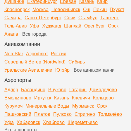
Душанбе
Екатеринбург
Ереван
Казань
Каир
Красноярск
Москва
Новосибирск
Ош
Пекин
Пхукет
Самара
Санкт-Петербург
Сочи
Стамбул
Ташкент
Тель-Авив
Уфа
Худжанд
Шанхай
Оренбург
Орск
Анапа
Все города
Авиакомпании
NordStar
Аэрофлот
Россия
Северный Ветер (Nordwind)
Сибирь
Уральские Авиалинии
Ютэйр
Все авиакомпании
Аэропорты
Адлер
Баландино
Внуково
Гагарин
Домодедово
Емельяново
Иркутск
Казань
Кневичи
Кольцово
Курумоч
Минеральные Воды
Мурманск
Орск
Пашковский
Платов
Пулково
Стригино
Толмачёво
Уфа
Хабаровск
Храброво
Шереметьево
Все аэропорты