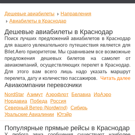
Дешевые авиабилеты
Направления
Авиабилеты в Краснодар
Дешевые авиабилеты в Краснодар
Поиск лучших предложений авиабилетов в Краснодар
для вашего увлекательного путешествия является для
Bilet.Aero приоритетом. Мы сравниваем все возможные
предложения дешевых билетов на самолет от
авиакомпаний, осуществляющих перелет в Краснодар.
Для этого вам всего лишь надо указать маршрут
перелета, дату и количество пассажиров.
Читать далее
Авиакомпании перевозчики
NordStar
Азимут
Аэрофлот
Белавиа
ИрАэро
Нордавиа
Победа
Россия
Северный Ветер (Nordwind)
Сибирь
Уральские Авиалинии
Ютэйр
Популярные прямые рейсы в Краснодар
У любого авиа сообщения существуют наиболее