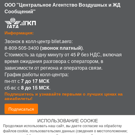
ООО "Центральное Агентство Воздушных и ЖД
Сообщений"
Информация:
Звонок в колл-центр bilet.aero:
8-809-505-3400
(звонок платный)
.
Стоимость за одну минуту от 45 ₽ без НДС, включая
время ожидания разговора с оператором, в
зависимости от региона и оператора связи.
График работы колл-центра:
пн-пт с
7 до 17 МСК
сб-вс с
8 до 15 МСК
.
Подпишитесь и узнавайте первыми о лучших ценах на
авиабилеты!
Подписаться
ИСПОЛЬЗОВАНИЕ COOKIE
Присоединиться:
Продолжая использовать наш сайт, вы даете согласие на обработку
файлов cookie, пользовательских данных (сведения о местоположении;