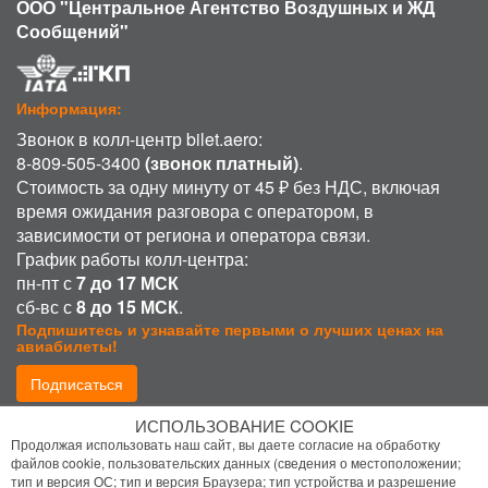
ООО "Центральное Агентство Воздушных и ЖД
Сообщений"
Информация:
Звонок в колл-центр bilet.aero:
8-809-505-3400
(звонок платный)
.
Стоимость за одну минуту от 45 ₽ без НДС, включая
время ожидания разговора с оператором, в
зависимости от региона и оператора связи.
График работы колл-центра:
пн-пт с
7 до 17 МСК
сб-вс с
8 до 15 МСК
.
Подпишитесь и узнавайте первыми о лучших ценах на
авиабилеты!
Подписаться
ИСПОЛЬЗОВАНИЕ COOKIE
Присоединиться:
Продолжая использовать наш сайт, вы даете согласие на обработку
файлов cookie, пользовательских данных (сведения о местоположении;
тип и версия ОС; тип и версия Браузера; тип устройства и разрешение