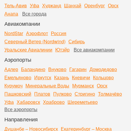
Тель-Авив
Уфа
Худжанд
Шанхай
Оренбург
Орск
Анапа
Все города
Авиакомпании
NordStar
Аэрофлот
Россия
Северный Ветер (Nordwind)
Сибирь
Уральские Авиалинии
Ютэйр
Все авиакомпании
Аэропорты
Адлер
Баландино
Внуково
Гагарин
Домодедово
Емельяново
Иркутск
Казань
Кневичи
Кольцово
Курумоч
Минеральные Воды
Мурманск
Орск
Пашковский
Платов
Пулково
Стригино
Толмачёво
Уфа
Хабаровск
Храброво
Шереметьево
Все аэропорты
Направления
Душанбе – Новосибирск
Екатеринбург – Москва