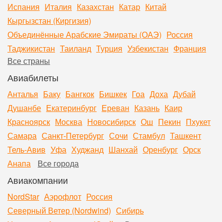
Испания
Италия
Казахстан
Катар
Китай
Кыргызстан (Киргизия)
Объединённые Арабские Эмираты (ОАЭ)
Россия
Таджикистан
Таиланд
Турция
Узбекистан
Франция
Все страны
Авиабилеты
Анталья
Баку
Бангкок
Бишкек
Гоа
Доха
Дубай
Душанбе
Екатеринбург
Ереван
Казань
Каир
Красноярск
Москва
Новосибирск
Ош
Пекин
Пхукет
Самара
Санкт-Петербург
Сочи
Стамбул
Ташкент
Тель-Авив
Уфа
Худжанд
Шанхай
Оренбург
Орск
Анапа
Все города
Авиакомпании
NordStar
Аэрофлот
Россия
Северный Ветер (Nordwind)
Сибирь