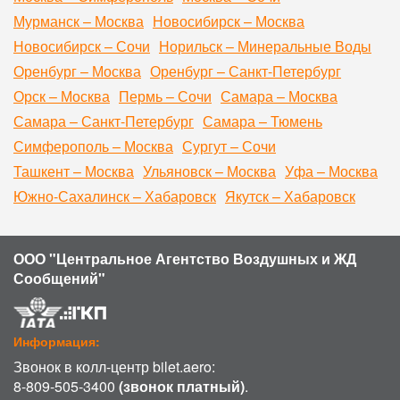
Мурманск – Москва
Новосибирск – Москва
Новосибирск – Сочи
Норильск – Минеральные Воды
Оренбург – Москва
Оренбург – Санкт-Петербург
Орск – Москва
Пермь – Сочи
Самара – Москва
Самара – Санкт-Петербург
Самара – Тюмень
Симферополь – Москва
Сургут – Сочи
Ташкент – Москва
Ульяновск – Москва
Уфа – Москва
Южно-Сахалинск – Хабаровск
Якутск – Хабаровск
ООО "Центральное Агентство Воздушных и ЖД
Сообщений"
Информация:
Звонок в колл-центр bilet.aero:
8-809-505-3400
(звонок платный)
.