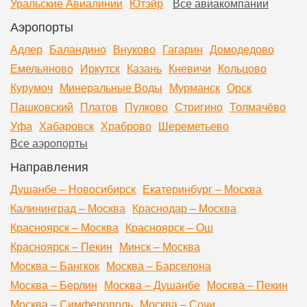
Уральские Авиалинии
Ютэйр
Все авиакомпании
Аэропорты
Адлер
Баландино
Внуково
Гагарин
Домодедово
Емельяново
Иркутск
Казань
Кневичи
Кольцово
Курумоч
Минеральные Воды
Мурманск
Орск
Пашковский
Платов
Пулково
Стригино
Толмачёво
Уфа
Хабаровск
Храброво
Шереметьево
Все аэропорты
Направления
Душанбе – Новосибирск
Екатеринбург – Москва
Калининград – Москва
Краснодар – Москва
Красноярск – Москва
Красноярск – Ош
Красноярск – Пекин
Минск – Москва
Москва – Бангкок
Москва – Барселона
Москва – Берлин
Москва – Душанбе
Москва – Пекин
Москва – Симферополь
Москва – Сочи