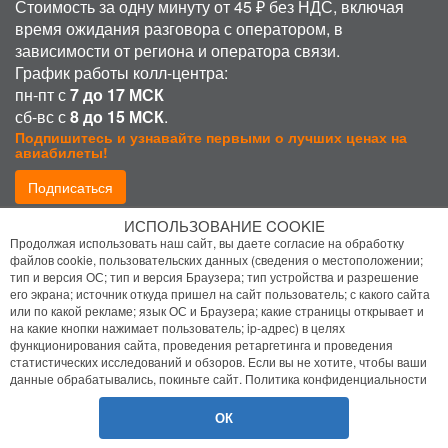
Стоимость за одну минуту от 45 ₽ без НДС, включая
время ожидания разговора с оператором, в
зависимости от региона и оператора связи.
График работы колл-центра:
пн-пт с
7 до 17 МСК
сб-вс с
8 до 15 МСК
.
Подпишитесь и узнавайте первыми о лучших ценах на
авиабилеты!
Подписаться
ИСПОЛЬЗОВАНИЕ COOKIE
Присоединиться:
Продолжая использовать наш сайт, вы даете согласие на обработку
файлов cookie, пользовательских данных (сведения о местоположении;
тип и версия ОС; тип и версия Браузера; тип устройства и разрешение
его экрана; источник откуда пришел на сайт пользователь; с какого сайта
или по какой рекламе; язык ОС и Браузера; какие страницы открывает и
на какие кнопки нажимает пользователь; ip-адрес) в целях
функционирования сайта, проведения ретаргетинга и проведения
статистических исследований и обзоров. Если вы не хотите, чтобы ваши
Политика конфиденциальности
данные обрабатывались, покиньте сайт.
Политика конфиденциальности
Помощь
ОК
© 2026 Bilet.Aero
- Все права защищены