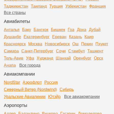
Таджикистан
Таиланд
Турция
Узбекистан
Франция
Все страны
Авиабилеты
Анталья
Баку
Бангкок
Бишкек
Гоа
Доха
Дубай
Душанбе
Екатеринбург
Ереван
Казань
Каир
Красноярск
Москва
Новосибирск
Ош
Пекин
Пхукет
Самара
Санкт-Петербург
Сочи
Стамбул
Ташкент
Тель-Авив
Уфа
Худжанд
Шанхай
Оренбург
Орск
Анапа
Все города
Авиакомпании
NordStar
Аэрофлот
Россия
Северный Ветер (Nordwind)
Сибирь
Уральские Авиалинии
Ютэйр
Все авиакомпании
Аэропорты
Адлер
Баландино
Внуково
Гагарин
Домодедово