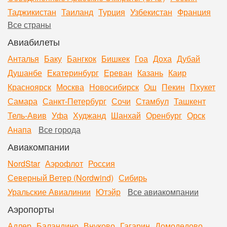
Таджикистан
Таиланд
Турция
Узбекистан
Франция
Все страны
Авиабилеты
Анталья
Баку
Бангкок
Бишкек
Гоа
Доха
Дубай
Душанбе
Екатеринбург
Ереван
Казань
Каир
Красноярск
Москва
Новосибирск
Ош
Пекин
Пхукет
Самара
Санкт-Петербург
Сочи
Стамбул
Ташкент
Тель-Авив
Уфа
Худжанд
Шанхай
Оренбург
Орск
Анапа
Все города
Авиакомпании
NordStar
Аэрофлот
Россия
Северный Ветер (Nordwind)
Сибирь
Уральские Авиалинии
Ютэйр
Все авиакомпании
Аэропорты
Адлер
Баландино
Внуково
Гагарин
Домодедово