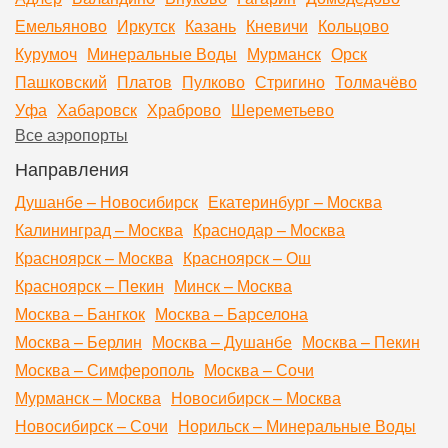
Емельяново
Иркутск
Казань
Кневичи
Кольцово
Курумоч
Минеральные Воды
Мурманск
Орск
Пашковский
Платов
Пулково
Стригино
Толмачёво
Уфа
Хабаровск
Храброво
Шереметьево
Все аэропорты
Направления
Душанбе – Новосибирск
Екатеринбург – Москва
Калининград – Москва
Краснодар – Москва
Красноярск – Москва
Красноярск – Ош
Красноярск – Пекин
Минск – Москва
Москва – Бангкок
Москва – Барселона
Москва – Берлин
Москва – Душанбе
Москва – Пекин
Москва – Симферополь
Москва – Сочи
Мурманск – Москва
Новосибирск – Москва
Новосибирск – Сочи
Норильск – Минеральные Воды