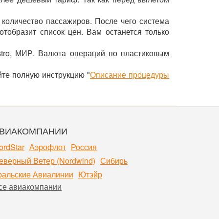
 количество пассажиров. После чего система
тобразит список цен. Вам останется только
stro, МИР. Валюта операций по пластиковым
йте полную инструкцию "
Описание процедуры
ВИАКОМПАНИИ
ordStar
Аэрофлот
Россия
еверный Ветер (Nordwind)
Сибирь
ральские Авиалинии
Ютэйр
се авиакомпании