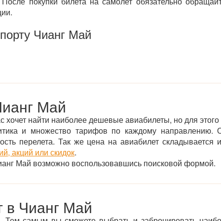
После покупки билета на самолет обязательно обращай
ции.
порту Чианг Май
Чианг Май
с хочет найти наиболее дешевые авиабилеты, но для этого 
итика и множество тарифов по каждому направлению. О
ьность перелета. Так же цена на авиабилет складывается
й, акций или скидок
.
 Чианг Май возможно воспользовавшись поисковой формой.
т в Чианг Май
. Тем самым вы сможете выбрать и забронировать наиб