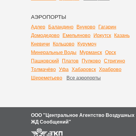
АЭРОПОРТЫ
Адлер
Баландино
Внуково
Гагарин
Домодедово
Емельяново
Иркутск
Казань
Кневичи
Кольцово
Курумоч
Минеральные Воды
Мурманск
Орск
Пашковский
Платов
Пулково
Стригино
Толмачёво
Уфа
Хабаровск
Храброво
Шереметьево
Все аэропорты
ООО "Центральное Агентство Воздушных 
ЖД Сообщений"