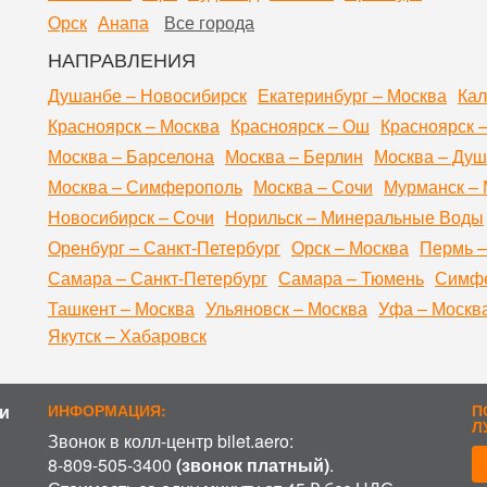
Орск
Анапа
Все города
НАПРАВЛЕНИЯ
Душанбе – Новосибирск
Екатеринбург – Москва
Кал
Красноярск – Москва
Красноярск – Ош
Красноярск 
Москва – Барселона
Москва – Берлин
Москва – Ду
Москва – Симферополь
Москва – Сочи
Мурманск – 
Новосибирск – Сочи
Норильск – Минеральные Воды
Оренбург – Санкт-Петербург
Орск – Москва
Пермь –
Самара – Санкт-Петербург
Самара – Тюмень
Симфе
Ташкент – Москва
Ульяновск – Москва
Уфа – Москв
Якутск – Хабаровск
и
ИНФОРМАЦИЯ:
П
Л
Звонок в колл-центр bilet.aero:
8-809-505-3400
(звонок платный)
.