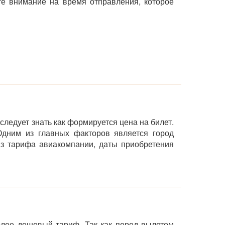
те внимание на время отправления, которое
следует знать как формируется цена на билет.
дним из главных факторов является город
 из тарифа авиакомпании, даты приобретения
олее дешевый тариф. Так как перед вылетом