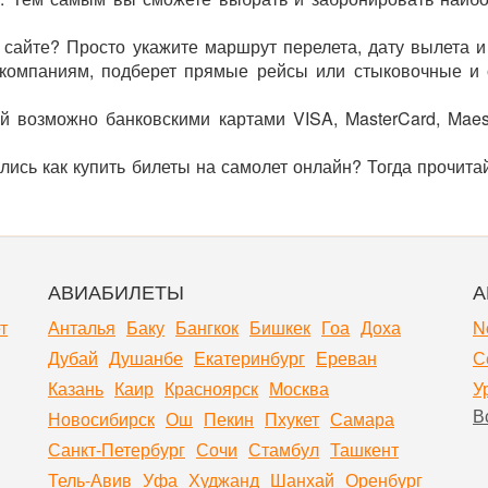
а сайте? Просто укажите маршрут перелета, дату вылета и
омпаниям, подберет прямые рейсы или стыковочные и о
й возможно банковскими картами VISA, MasterCard, Mae
лись как купить билеты на самолет онлайн? Тогда прочита
АВИАБИЛЕТЫ
А
т
Анталья
Баку
Бангкок
Бишкек
Гоа
Доха
N
Дубай
Душанбе
Екатеринбург
Ереван
С
Казань
Каир
Красноярск
Москва
У
В
Новосибирск
Ош
Пекин
Пхукет
Самара
Санкт-Петербург
Сочи
Стамбул
Ташкент
Тель-Авив
Уфа
Худжанд
Шанхай
Оренбург