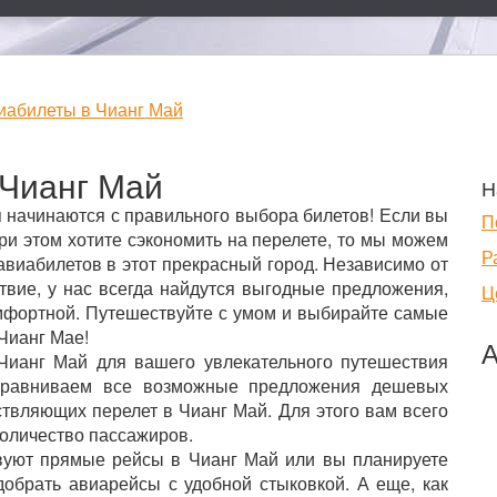
иабилеты в Чианг Май
Чианг Май
Н
начинаются с правильного выбора билетов! Если вы
П
при этом хотите сэкономить на перелете, то мы можем
Р
авиабилетов в этот прекрасный город. Независимо от
ствие, у нас всегда найдутся выгодные предложения,
Ц
мфортной. Путешествуйте с умом и выбирайте самые
Чианг Мае!
А
Чианг Май для вашего увлекательного путешествия
ы сравниваем все возможные предложения дешевых
ствляющих перелет в Чианг Май. Для этого вам всего
количество пассажиров.
твуют прямые рейсы в Чианг Май или вы планируете
обрать авиарейсы с удобной стыковкой. А еще, как