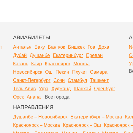
АВИАБИЛЕТЫ
А
т
Анталья
Баку
Бангкок
Бишкек
Гоа
Доха
N
Дубай
Душанбе
Екатеринбург
Ереван
С
Казань
Каир
Красноярск
Москва
У
В
Новосибирск
Ош
Пекин
Пхукет
Самара
Санкт-Петербург
Сочи
Стамбул
Ташкент
Тель-Авив
Уфа
Худжанд
Шанхай
Оренбург
Орск
Анапа
Все города
НАПРАВЛЕНИЯ
Душанбе – Новосибирск
Екатеринбург – Москва
Кал
Красноярск – Москва
Красноярск – Ош
Красноярск 