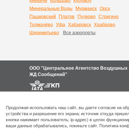
Кневичи
Кольцово
Курумоч
Минеральные Воды
Мурманск
Орск
Пашковский
Платов
Пулково
Стригино
Толмачёво
Уфа
Хабаровск
Храброво
Шереметьево
Все аэропорты
ООО "Центральное Агентство Воздушных 
ЖД Сообщений"
Продолжая использовать наш сайт, вы даете согласие на обр
устройства и разрешение его экрана; источник откуда пришел
кнопки нажимает пользователь; ip-адрес) в целях функциони
ваши данные обрабатывались, покиньте сайт.
Политика кон