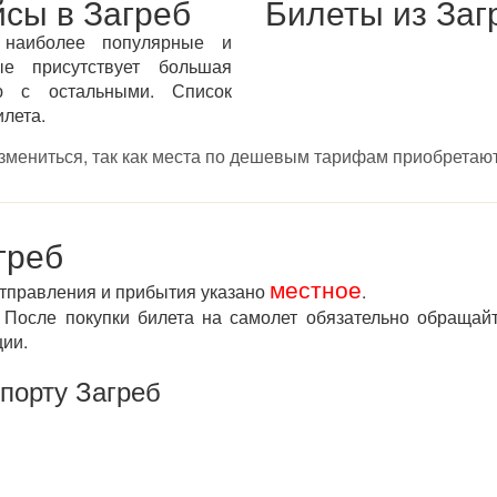
сы в Загреб
Билеты из Заг
 наиболее популярные и
ые присутствует большая
ю с остальными. Список
илета.
измениться, так как места по дешевым тарифам приобретают
греб
местное
отправления и прибытия указано
.
После покупки билета на самолет обязательно обращай
ции.
порту Загреб