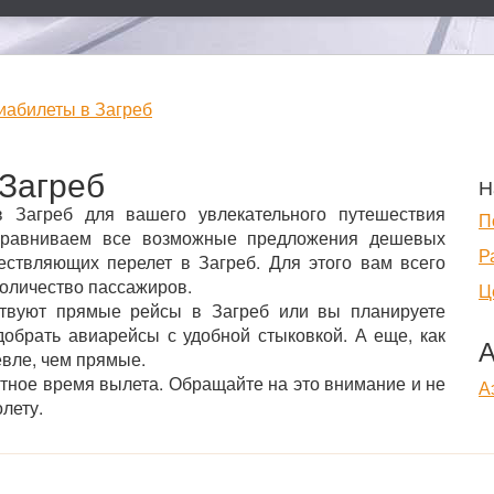
иабилеты в Загреб
Загреб
Н
 Загреб для вашего увлекательного путешествия
П
ы сравниваем все возможные предложения дешевых
Р
ествляющих перелет в Загреб. Для этого вам всего
количество пассажиров.
Ц
ствуют прямые рейсы в Загреб или вы планируете
обрать авиарейсы с удобной стыковкой. А еще, как
А
евле, чем прямые.
стное время вылета. Обращайте на это внимание и не
А
лету.