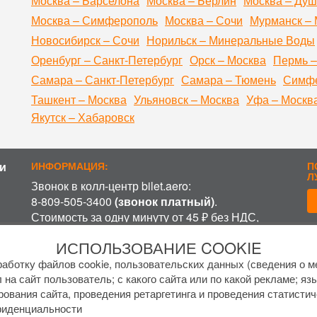
Москва – Барселона
Москва – Берлин
Москва – Ду
Москва – Симферополь
Москва – Сочи
Мурманск – 
Новосибирск – Сочи
Норильск – Минеральные Воды
Оренбург – Санкт-Петербург
Орск – Москва
Пермь –
Самара – Санкт-Петербург
Самара – Тюмень
Симфе
Ташкент – Москва
Ульяновск – Москва
Уфа – Москв
Якутск – Хабаровск
и
ИНФОРМАЦИЯ:
П
Л
Звонок в колл-центр bilet.aero:
8-809-505-3400
(звонок платный)
.
Стоимость за одну минуту от 45 ₽ без НДС,
включая время ожидания разговора с
П
ИСПОЛЬЗОВАНИЕ COOKIE
оператором, в зависимости от региона и
оператора связи.
аботку файлов cookie, пользовательских данных (сведения о ме
График работы колл-центра:
 на сайт пользователь; с какого сайта или по какой рекламе; яз
рования сайта, проведения ретаргетинга и проведения статистич
пн-пт с
7 до 17 МСК
фиденциальности
сб-вс с
8 до 15 МСК
.