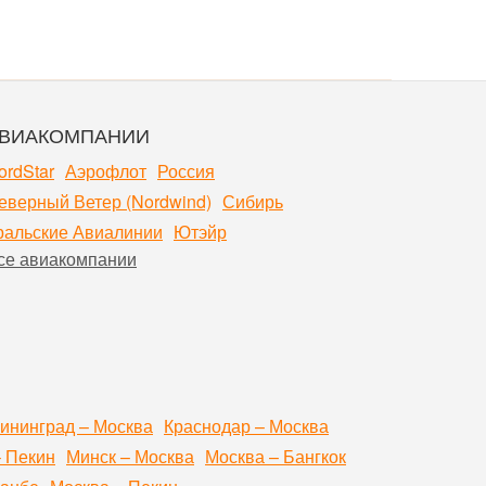
ВИАКОМПАНИИ
ordStar
Аэрофлот
Россия
еверный Ветер (Nordwind)
Сибирь
ральские Авиалинии
Ютэйр
се авиакомпании
ининград – Москва
Краснодар – Москва
– Пекин
Минск – Москва
Москва – Бангкок