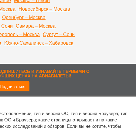
шанбе
Москва – Пекин
Москва
Новосибирск – Москва
Оренбург – Москва
 Сочи
Самара – Москва
рополь – Москва
Сургут – Сочи
а
Южно-Сахалинск – Хабаровск
ОДПИШИТЕСЬ И УЗНАВАЙТЕ ПЕРВЫМИ О
УЧШИХ ЦЕНАХ НА АВИАБИЛЕТЫ!
Подписаться
рисоединиться:
стоположении; тип и версия ОС; тип и версия Браузера; тип
ык ОС и Браузера; какие страницы открывает и на какие
еских исследований и обзоров. Если вы не хотите, чтобы