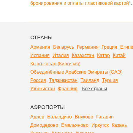
бронирования и оплаты пластиковой картой
".
СТРАНЫ
Армения
Беларусь
Германия
Греция
Египе
Испания
Италия
Казахстан
Катар
Китай
Кыргызстан (Киргизия)
Объединённые Арабские Эмираты (ОАЭ)
Россия
Таджикистан
Таиланд
Турция
Узбекистан
Франция
Все страны
АЭРОПОРТЫ
Адлер
Баландино
Внуково
Гагарин
Домодедово
Емельяново
Иркутск
Казань