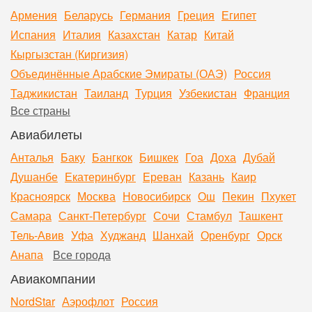
Армения
Беларусь
Германия
Греция
Египет
Испания
Италия
Казахстан
Катар
Китай
Кыргызстан (Киргизия)
Объединённые Арабские Эмираты (ОАЭ)
Россия
Таджикистан
Таиланд
Турция
Узбекистан
Франция
Все страны
Авиабилеты
Анталья
Баку
Бангкок
Бишкек
Гоа
Доха
Дубай
Душанбе
Екатеринбург
Ереван
Казань
Каир
Красноярск
Москва
Новосибирск
Ош
Пекин
Пхукет
Самара
Санкт-Петербург
Сочи
Стамбул
Ташкент
Тель-Авив
Уфа
Худжанд
Шанхай
Оренбург
Орск
Анапа
Все города
Авиакомпании
NordStar
Аэрофлот
Россия