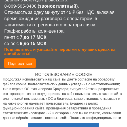
8-809-505-3400
(звонок платный)
.
Стоимость за одну минуту от 45 ₽ без НДС, включая
время ожидания разговора с оператором, в
зависимости от региона и оператора связи.
График работы колл-центра:
пн-пт с
7 до 17 МСК
сб-вс с
8 до 15 МСК
.
Подпишитесь и узнавайте первыми о лучших ценах на
авиабилеты!
Подписаться
ИСПОЛЬЗОВАНИЕ COOKIE
Присоединиться:
Продолжая использовать наш сайт, вы даете согласие на обработку
файлов cookie, пользовательских данных (сведения о местоположении;
тип и версия ОС; тип и версия Браузера; тип устройства и разрешение
его экрана; источник откуда пришел на сайт пользователь; с какого сайта
или по какой рекламе; язык ОС и Браузера; какие страницы открывает и
на какие кнопки нажимает пользователь; ip-адрес) в целях
функционирования сайта, проведения ретаргетинга и проведения
статистических исследований и обзоров. Если вы не хотите, чтобы ваши
Политика конфиденциальности
данные обрабатывались, покиньте сайт.
Политика конфиденциальности
Помощь