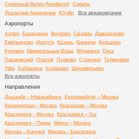
Северный Ветер (Nordwind)
Сибирь
Уральские Авиалинии
Ютэйр
Все авиакомпании
Аэропорты
Адлер
Баландино
Внуково
Гагарин
Домодедово
Емельяново
Иркутск
Казань
Кневичи
Кольцово
Курумоч
Минеральные Воды
Мурманск
Орск
Пашковский
Платов
Пулково
Стригино
Толмачёво
Уфа
Хабаровск
Храброво
Шереметьево
Все аэропорты
Направления
Душанбе – Новосибирск
Екатеринбург – Москва
Калининград – Москва
Краснодар – Москва
Красноярск – Москва
Красноярск – Ош
Красноярск – Пекин
Минск – Москва
Москва – Бангкок
Москва – Барселона