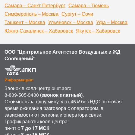
Самара – Санкт-Петербург
Самара – Тюмень
Симферополь – Москва
Сургут – Сочи
Ташкент – Москва
Ульяновск – Москва
Уфа – Москва
Южно-Сахалинск – Хабаровск
Якутск – Хабаровск
ООО "Центральное Агентство Воздушных и ЖД
Сообщений"
Информация:
Звонок в колл-центр bilet.aero:
8-809-505-3400
(звонок платный)
.
Стоимость за одну минуту от 45 ₽ без НДС, включая
время ожидания разговора с оператором, в
зависимости от региона и оператора связи.
График работы колл-центра:
пн-пт с
7 до 17 МСК
сб-вс с
8 до 15 МСК
.