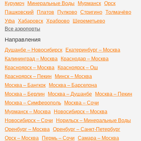
Курумоч
Минеральные Воды
Мурманск
Орск
Пашковский
Платов
Пулково
Стригино
Толмачёво
Уфа
Хабаровск
Храброво
Шереметьево
Все аэропорты
Направления
Душанбе – Новосибирск
Екатеринбург – Москва
Калининград – Москва
Краснодар – Москва
Красноярск – Москва
Красноярск – Ош
Красноярск – Пекин
Минск – Москва
Москва – Бангкок
Москва – Барселона
Москва – Берлин
Москва – Душанбе
Москва – Пекин
Москва – Симферополь
Москва – Сочи
Мурманск – Москва
Новосибирск – Москва
Новосибирск – Сочи
Норильск – Минеральные Воды
Оренбург – Москва
Оренбург – Санкт-Петербург
Орск – Москва
Пермь – Сочи
Самара – Москва