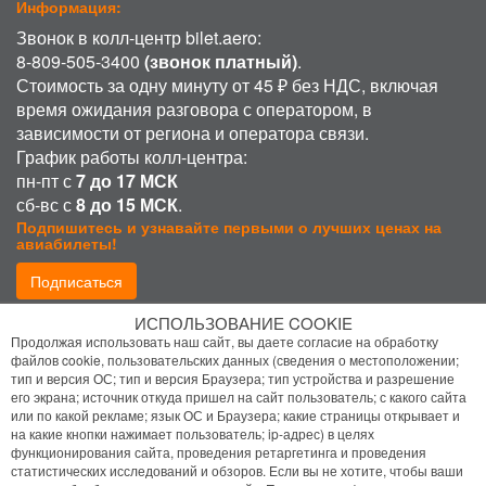
Информация:
Звонок в колл-центр bilet.aero:
8-809-505-3400
(звонок платный)
.
Стоимость за одну минуту от 45 ₽ без НДС, включая
время ожидания разговора с оператором, в
зависимости от региона и оператора связи.
График работы колл-центра:
пн-пт с
7 до 17 МСК
сб-вс с
8 до 15 МСК
.
Подпишитесь и узнавайте первыми о лучших ценах на
авиабилеты!
Подписаться
ИСПОЛЬЗОВАНИЕ COOKIE
Присоединиться:
Продолжая использовать наш сайт, вы даете согласие на обработку
файлов cookie, пользовательских данных (сведения о местоположении;
тип и версия ОС; тип и версия Браузера; тип устройства и разрешение
его экрана; источник откуда пришел на сайт пользователь; с какого сайта
или по какой рекламе; язык ОС и Браузера; какие страницы открывает и
на какие кнопки нажимает пользователь; ip-адрес) в целях
функционирования сайта, проведения ретаргетинга и проведения
статистических исследований и обзоров. Если вы не хотите, чтобы ваши
Политика конфиденциальности