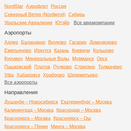
NordStar
Аэрофлот
Россия
Северный Ветер (Nordwind)
Сибирь
Уральские Авиалинии
Ютэйр
Все авиакомпании
Аэропорты
Адлер
Баландино
Внуково
Гагарин
Домодедово
Емельяново
Иркутск
Казань
Кневичи
Кольцово
Курумоч
Минеральные Воды
Мурманск
Орск
Пашковский
Платов
Пулково
Стригино
Толмачёво
Уфа
Хабаровск
Храброво
Шереметьево
Все аэропорты
Направления
Душанбе – Новосибирск
Екатеринбург – Москва
Калининград – Москва
Краснодар – Москва
Красноярск – Москва
Красноярск – Ош
Красноярск – Пекин
Минск – Москва