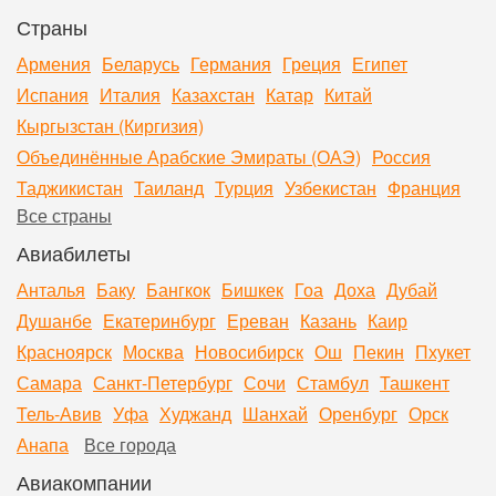
Страны
Армения
Беларусь
Германия
Греция
Египет
Испания
Италия
Казахстан
Катар
Китай
Кыргызстан (Киргизия)
Объединённые Арабские Эмираты (ОАЭ)
Россия
Таджикистан
Таиланд
Турция
Узбекистан
Франция
Все страны
Авиабилеты
Анталья
Баку
Бангкок
Бишкек
Гоа
Доха
Дубай
Душанбе
Екатеринбург
Ереван
Казань
Каир
Красноярск
Москва
Новосибирск
Ош
Пекин
Пхукет
Самара
Санкт-Петербург
Сочи
Стамбул
Ташкент
Тель-Авив
Уфа
Худжанд
Шанхай
Оренбург
Орск
Анапа
Все города
Авиакомпании