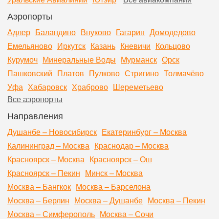
Аэропорты
Адлер
Баландино
Внуково
Гагарин
Домодедово
Емельяново
Иркутск
Казань
Кневичи
Кольцово
Курумоч
Минеральные Воды
Мурманск
Орск
Пашковский
Платов
Пулково
Стригино
Толмачёво
Уфа
Хабаровск
Храброво
Шереметьево
Все аэропорты
Направления
Душанбе – Новосибирск
Екатеринбург – Москва
Калининград – Москва
Краснодар – Москва
Красноярск – Москва
Красноярск – Ош
Красноярск – Пекин
Минск – Москва
Москва – Бангкок
Москва – Барселона
Москва – Берлин
Москва – Душанбе
Москва – Пекин
Москва – Симферополь
Москва – Сочи