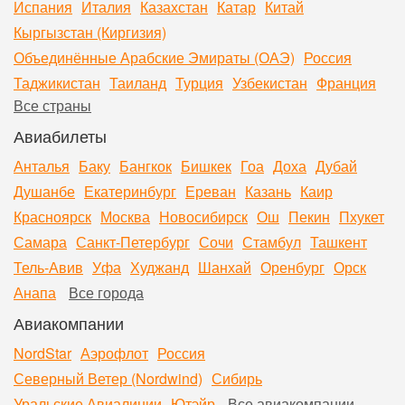
Испания
Италия
Казахстан
Катар
Китай
Кыргызстан (Киргизия)
Объединённые Арабские Эмираты (ОАЭ)
Россия
Таджикистан
Таиланд
Турция
Узбекистан
Франция
Все страны
Авиабилеты
Анталья
Баку
Бангкок
Бишкек
Гоа
Доха
Дубай
Душанбе
Екатеринбург
Ереван
Казань
Каир
Красноярск
Москва
Новосибирск
Ош
Пекин
Пхукет
Самара
Санкт-Петербург
Сочи
Стамбул
Ташкент
Тель-Авив
Уфа
Худжанд
Шанхай
Оренбург
Орск
Анапа
Все города
Авиакомпании
NordStar
Аэрофлот
Россия
Северный Ветер (Nordwind)
Сибирь
Уральские Авиалинии
Ютэйр
Все авиакомпании