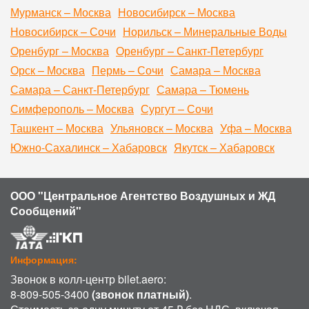
Мурманск – Москва
Новосибирск – Москва
Новосибирск – Сочи
Норильск – Минеральные Воды
Оренбург – Москва
Оренбург – Санкт-Петербург
Орск – Москва
Пермь – Сочи
Самара – Москва
Самара – Санкт-Петербург
Самара – Тюмень
Симферополь – Москва
Сургут – Сочи
Ташкент – Москва
Ульяновск – Москва
Уфа – Москва
Южно-Сахалинск – Хабаровск
Якутск – Хабаровск
ООО "Центральное Агентство Воздушных и ЖД
Сообщений"
Информация:
Звонок в колл-центр bilet.aero:
8-809-505-3400
(звонок платный)
.