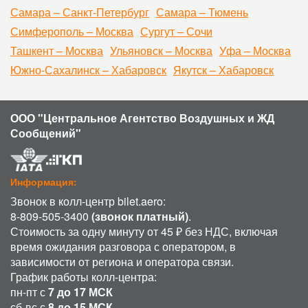
Самара – Санкт-Петербург
Самара – Тюмень
Симферополь – Москва
Сургут – Сочи
Ташкент – Москва
Ульяновск – Москва
Уфа – Москва
Южно-Сахалинск – Хабаровск
Якутск – Хабаровск
ООО "Центральное Агентство Воздушных и ЖД
Сообщений"
Информация:
Звонок в колл-центр bilet.aero:
8-809-505-3400
(звонок платный)
.
Стоимость за одну минуту от 45 ₽ без НДС, включая
время ожидания разговора с оператором, в
зависимости от региона и оператора связи.
График работы колл-центра:
пн-пт с
7 до 17 МСК
сб-вс с
8 до 15 МСК
.