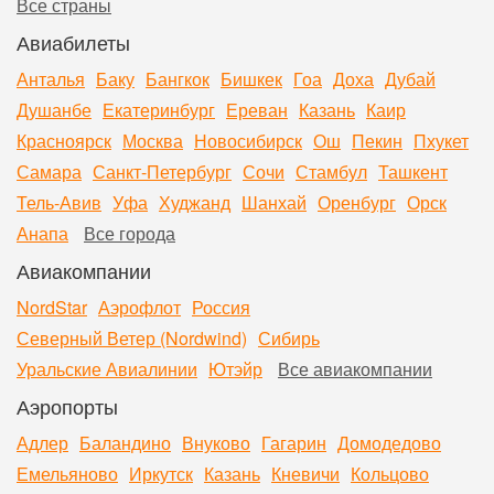
Все страны
Авиабилеты
Анталья
Баку
Бангкок
Бишкек
Гоа
Доха
Дубай
Душанбе
Екатеринбург
Ереван
Казань
Каир
Красноярск
Москва
Новосибирск
Ош
Пекин
Пхукет
Самара
Санкт-Петербург
Сочи
Стамбул
Ташкент
Тель-Авив
Уфа
Худжанд
Шанхай
Оренбург
Орск
Анапа
Все города
Авиакомпании
NordStar
Аэрофлот
Россия
Северный Ветер (Nordwind)
Сибирь
Уральские Авиалинии
Ютэйр
Все авиакомпании
Аэропорты
Адлер
Баландино
Внуково
Гагарин
Домодедово
Емельяново
Иркутск
Казань
Кневичи
Кольцово