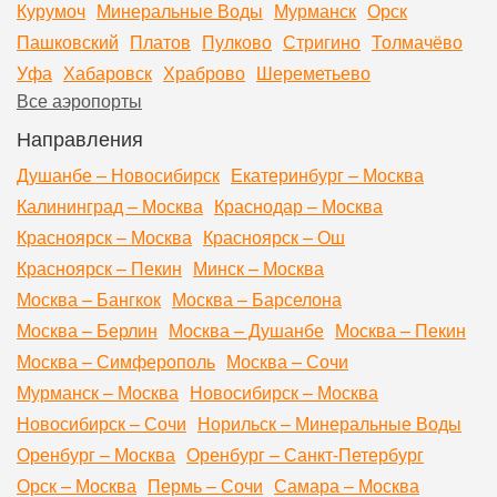
Курумоч
Минеральные Воды
Мурманск
Орск
Пашковский
Платов
Пулково
Стригино
Толмачёво
Уфа
Хабаровск
Храброво
Шереметьево
Все аэропорты
Направления
Душанбе – Новосибирск
Екатеринбург – Москва
Калининград – Москва
Краснодар – Москва
Красноярск – Москва
Красноярск – Ош
Красноярск – Пекин
Минск – Москва
Москва – Бангкок
Москва – Барселона
Москва – Берлин
Москва – Душанбе
Москва – Пекин
Москва – Симферополь
Москва – Сочи
Мурманск – Москва
Новосибирск – Москва
Новосибирск – Сочи
Норильск – Минеральные Воды
Оренбург – Москва
Оренбург – Санкт-Петербург
Орск – Москва
Пермь – Сочи
Самара – Москва