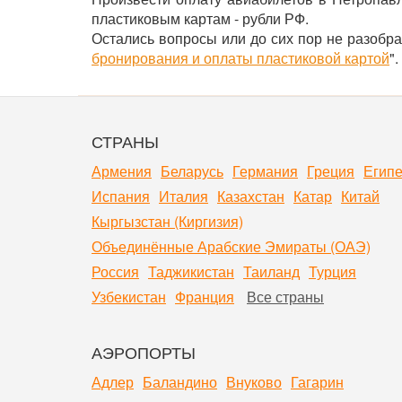
пластиковым картам - рубли РФ.
Остались вопросы или до сих пор не разобра
бронирования и оплаты пластиковой картой
".
СТРАНЫ
Армения
Беларусь
Германия
Греция
Египе
Испания
Италия
Казахстан
Катар
Китай
Кыргызстан (Киргизия)
Объединённые Арабские Эмираты (ОАЭ)
Россия
Таджикистан
Таиланд
Турция
Узбекистан
Франция
Все страны
АЭРОПОРТЫ
Адлер
Баландино
Внуково
Гагарин