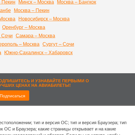
– Пекин
Минск – Москва
Москва – Бангкок
шанбе
Москва – Пекин
Москва
Новосибирск – Москва
Оренбург – Москва
 Сочи
Самара – Москва
рополь – Москва
Сургут – Сочи
а
Южно-Сахалинск – Хабаровск
ОДПИШИТЕСЬ И УЗНАВАЙТЕ ПЕРВЫМИ О
УЧШИХ ЦЕНАХ НА АВИАБИЛЕТЫ!
Подписаться
рисоединиться:
стоположении; тип и версия ОС; тип и версия Браузера; тип
ык ОС и Браузера; какие страницы открывает и на какие
еских исследований и обзоров. Если вы не хотите, чтобы