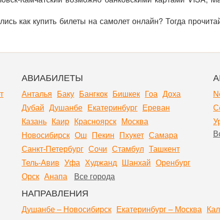
лись как купить билеты на самолет онлайн? Тогда прочита
АВИАБИЛЕТЫ
А
т
Анталья
Баку
Бангкок
Бишкек
Гоа
Доха
N
Дубай
Душанбе
Екатеринбург
Ереван
С
Казань
Каир
Красноярск
Москва
У
В
Новосибирск
Ош
Пекин
Пхукет
Самара
Санкт-Петербург
Сочи
Стамбул
Ташкент
Тель-Авив
Уфа
Худжанд
Шанхай
Оренбург
Орск
Анапа
Все города
НАПРАВЛЕНИЯ
Душанбе – Новосибирск
Екатеринбург – Москва
Кал