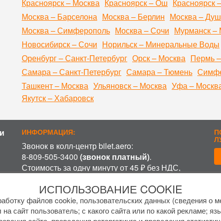
Красноярск – Москва
Красноярск – Ош
Красноярск 
Москва – Барселона
Москва – Берлин
Москва – Ду
Москва – Симферополь
Москва – Сочи
Мурманск – 
Новосибирск – Сочи
Норильск – Минеральные Воды
Оренбург – Санкт-Петербург
Орск – Москва
Пермь –
Самара – Санкт-Петербург
Самара – Тюмень
Симфе
Ташкент – Москва
Ульяновск – Москва
Уфа – Москв
Якутск – Хабаровск
и
ИНФОРМАЦИЯ:
П
Л
Звонок в колл-центр bilet.aero:
8-809-505-3400
(звонок платный)
.
Стоимость за одну минуту от 45 ₽ без НДС,
включая время ожидания разговора с
П
ИСПОЛЬЗОВАНИЕ COOKIE
оператором, в зависимости от региона и
оператора связи.
аботку файлов cookie, пользовательских данных (сведения о ме
График работы колл-центра:
 на сайт пользователь; с какого сайта или по какой рекламе; яз
рования сайта, проведения ретаргетинга и проведения статистич