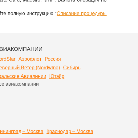
йте полную инструкцию "
Описание процедуры
ВИАКОМПАНИИ
ordStar
Аэрофлот
Россия
еверный Ветер (Nordwind)
Сибирь
ральские Авиалинии
Ютэйр
се авиакомпании
ининград – Москва
Краснодар – Москва