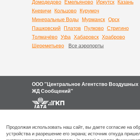
Домодедово
Емельяново
Иркутск
Казань
Кневичи
Кольцово
Курумоч
Минеральные Воды
Мурманск
Орск
Пашковский
Платов
Пулково
Стригино
Толмачёво
Уфа
Хабаровск
Храброво
Шереметьево
Все аэропорты
ООО "Центральное Агентство Воздушных 
ЖД Сообщений"
Продолжая использовать наш сайт, вы даете согласие на обр
устройства и разрешение его экрана; источник откуда пришел
кнопки нажимает пользователь; ip-адрес) в целях функциони