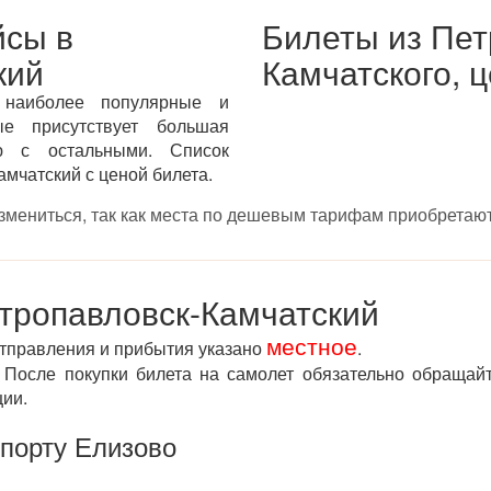
йсы в
Билеты из Пет
кий
Камчатского, 
 наиболее популярные и
ые присутствует большая
ю с остальными. Список
мчатский с ценой билета.
измениться, так как места по дешевым тарифам приобретают
тропавловск-Камчатский
местное
отправления и прибытия указано
.
После покупки билета на самолет обязательно обращай
ции.
опорту Елизово