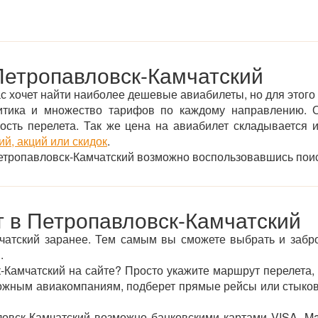
Петропавловск-Камчатский
с хочет найти наиболее дешевые авиабилеты, но для этого 
итика и множество тарифов по каждому направлению. О
ьность перелета. Так же цена на авиабилет складывается
й, акций или скидок
.
 Петропавловск-Камчатский возможно воспользовавшись пои
т в Петропавловск-Камчатский
чатский заранее. Тем самым вы сможете выбрать и забр
.
к-Камчатский на сайте? Просто укажите маршрут перелета,
можным авиакомпаниям, подберет прямые рейсы или стыково
овск-Камчатский возможно банковскими картами VISA, Ma