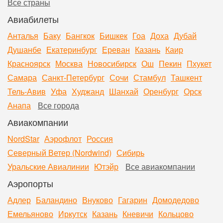
Все страны
Авиабилеты
Анталья
Баку
Бангкок
Бишкек
Гоа
Доха
Дубай
Душанбе
Екатеринбург
Ереван
Казань
Каир
Красноярск
Москва
Новосибирск
Ош
Пекин
Пхукет
Самара
Санкт-Петербург
Сочи
Стамбул
Ташкент
Тель-Авив
Уфа
Худжанд
Шанхай
Оренбург
Орск
Анапа
Все города
Авиакомпании
NordStar
Аэрофлот
Россия
Северный Ветер (Nordwind)
Сибирь
Уральские Авиалинии
Ютэйр
Все авиакомпании
Аэропорты
Адлер
Баландино
Внуково
Гагарин
Домодедово
Емельяново
Иркутск
Казань
Кневичи
Кольцово