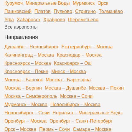
Курумоч
Минеральные Воды
Мурманск
Орск
Пашковский
Платов
Пулково
Стригино
Толмачёво
Уфа
Хабаровск
Храброво
Шереметьево
Все аэропорты
Направления
Душанбе – Новосибирск
Екатеринбург – Москва
Калининград – Москва
Краснодар – Москва
Красноярск – Москва
Красноярск – Ош
Красноярск – Пекин
Минск – Москва
Москва – Бангкок
Москва – Барселона
Москва – Берлин
Москва – Душанбе
Москва – Пекин
Москва – Симферополь
Москва – Сочи
Мурманск – Москва
Новосибирск – Москва
Новосибирск – Сочи
Норильск – Минеральные Воды
Оренбург – Москва
Оренбург – Санкт-Петербург
Орск – Москва
Пермь – Сочи
Самара – Москва