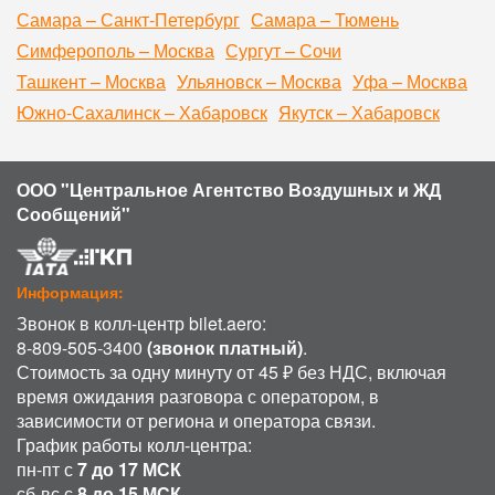
Самара – Санкт-Петербург
Самара – Тюмень
Симферополь – Москва
Сургут – Сочи
Ташкент – Москва
Ульяновск – Москва
Уфа – Москва
Южно-Сахалинск – Хабаровск
Якутск – Хабаровск
ООО "Центральное Агентство Воздушных и ЖД
Сообщений"
Информация:
Звонок в колл-центр bilet.aero:
8-809-505-3400
(звонок платный)
.
Стоимость за одну минуту от 45 ₽ без НДС, включая
время ожидания разговора с оператором, в
зависимости от региона и оператора связи.
График работы колл-центра:
пн-пт с
7 до 17 МСК
сб-вс с
8 до 15 МСК
.