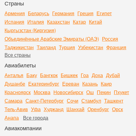
Страны
Армения
Беларусь
Германия
Греция
Египет
Испания
Италия
Казахстан
Катар
Китай
Кыргызстан (Киргизия)
Объединённые Арабские Эмираты (ОАЭ)
Россия
Таджикистан
Таиланд
Турция
Узбекистан
Франция
Все страны
Авиабилеты
Анталья
Баку
Бангкок
Бишкек
Гоа
Доха
Дубай
Душанбе
Екатеринбург
Ереван
Казань
Каир
Красноярск
Москва
Новосибирск
Ош
Пекин
Пхукет
Самара
Санкт-Петербург
Сочи
Стамбул
Ташкент
Тель-Авив
Уфа
Худжанд
Шанхай
Оренбург
Орск
Анапа
Все города
Авиакомпании