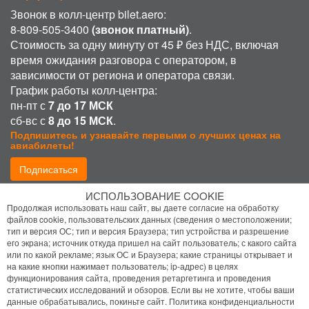
Звонок в колл-центр bilet.aero:
8-809-505-3400
(звонок платный)
.
Стоимость за одну минуту от 45 ₽ без НДС, включая
время ожидания разговора с оператором, в
зависимости от региона и оператора связи.
График работы колл-центра:
пн-пт с
7 до 17 МСК
сб-вс с
8 до 15 МСК
.
Подпишитесь и узнавайте первыми о лучших ценах на
авиабилеты!
Подписаться
ИСПОЛЬЗОВАНИЕ COOKIE
Присоединиться:
Продолжая использовать наш сайт, вы даете согласие на обработку
файлов cookie, пользовательских данных (сведения о местоположении;
тип и версия ОС; тип и версия Браузера; тип устройства и разрешение
его экрана; источник откуда пришел на сайт пользователь; с какого сайта
или по какой рекламе; язык ОС и Браузера; какие страницы открывает и
на какие кнопки нажимает пользователь; ip-адрес) в целях
функционирования сайта, проведения ретаргетинга и проведения
статистических исследований и обзоров. Если вы не хотите, чтобы ваши
Политика конфиденциальности
данные обрабатывались, покиньте сайт.
Политика конфиденциальности