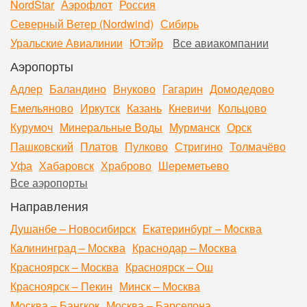
NordStar
Аэрофлот
Россия
Северный Ветер (Nordwind)
Сибирь
Уральские Авиалинии
Ютэйр
Все авиакомпании
Аэропорты
Адлер
Баландино
Внуково
Гагарин
Домодедово
Емельяново
Иркутск
Казань
Кневичи
Кольцово
Курумоч
Минеральные Воды
Мурманск
Орск
Пашковский
Платов
Пулково
Стригино
Толмачёво
Уфа
Хабаровск
Храброво
Шереметьево
Все аэропорты
Направления
Душанбе – Новосибирск
Екатеринбург – Москва
Калининград – Москва
Краснодар – Москва
Красноярск – Москва
Красноярск – Ош
Красноярск – Пекин
Минск – Москва
Москва – Бангкок
Москва – Барселона