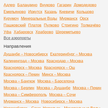
Адлер
Баландино
Внуково
Гагарин
Домодедово
Емельяново
Иркутск
Казань
Кневичи
Кольцово
Курумоч
Минеральные Воды
Мурманск
Орск
Пашковский
Платов
Пулково
Стригино
Толмачёво
Уфа
Хабаровск
Храброво
Шереметьево
Все аэропорты
Направления
Душанбе – Новосибирск
Екатеринбург – Москва
Калининград – Москва
Краснодар – Москва
Красноярск – Москва
Красноярск – Ош
Красноярск – Пекин
Минск – Москва
Москва – Бангкок
Москва – Барселона
Москва – Берлин
Москва – Душанбе
Москва – Пекин
Москва – Симферополь
Москва – Сочи
Мурманск – Москва
Новосибирск – Москва
Новосибирск – Сочи
Норильск – Минеральные Воды