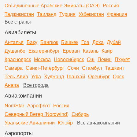
Объединённые Арабские Эмираты (ОАЭ)
Россия
Таджикистан
Таиланд
Турция
Узбекистан
Франция
Все страны
Авиабилеты
Анталья
Баку
Бангкок
Бишкек
Гоа
Доха
Дубай
Душанбе
Екатеринбург
Ереван
Казань
Каир
Красноярск
Москва
Новосибирск
Ош
Пекин
Пхукет
Самара
Санкт-Петербург
Сочи
Стамбул
Ташкент
Тель-Авив
Уфа
Худжанд
Шанхай
Оренбург
Орск
Анапа
Все города
Авиакомпании
NordStar
Аэрофлот
Россия
Северный Ветер (Nordwind)
Сибирь
Уральские Авиалинии
Ютэйр
Все авиакомпании
Аэропорты