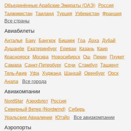
Объединённые Арабские Эмираты (ОАЭ)
Россия
Таджикистан
Таиланд
Турция
Узбекистан
Франция
Все страны
Авиабилеты
Анталья
Баку
Бангкок
Бишкек
Гоа
Доха
Дубай
Душанбе
Екатеринбург
Ереван
Казань
Каир
Красноярск
Москва
Новосибирск
Ош
Пекин
Пхукет
Самара
Санкт-Петербург
Сочи
Стамбул
Ташкент
Тель-Авив
Уфа
Худжанд
Шанхай
Оренбург
Орск
Анапа
Все города
Авиакомпании
NordStar
Аэрофлот
Россия
Северный Ветер (Nordwind)
Сибирь
Уральские Авиалинии
Ютэйр
Все авиакомпании
Аэропорты