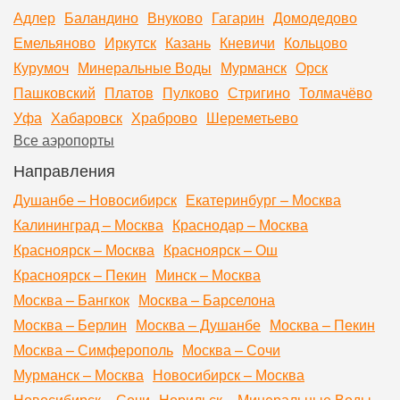
Адлер
Баландино
Внуково
Гагарин
Домодедово
Емельяново
Иркутск
Казань
Кневичи
Кольцово
Курумоч
Минеральные Воды
Мурманск
Орск
Пашковский
Платов
Пулково
Стригино
Толмачёво
Уфа
Хабаровск
Храброво
Шереметьево
Все аэропорты
Направления
Душанбе – Новосибирск
Екатеринбург – Москва
Калининград – Москва
Краснодар – Москва
Красноярск – Москва
Красноярск – Ош
Красноярск – Пекин
Минск – Москва
Москва – Бангкок
Москва – Барселона
Москва – Берлин
Москва – Душанбе
Москва – Пекин
Москва – Симферополь
Москва – Сочи
Мурманск – Москва
Новосибирск – Москва
Новосибирск – Сочи
Норильск – Минеральные Воды