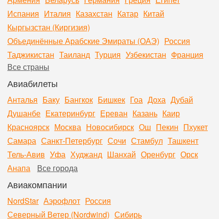
Испания
Италия
Казахстан
Катар
Китай
Кыргызстан (Киргизия)
Объединённые Арабские Эмираты (ОАЭ)
Россия
Таджикистан
Таиланд
Турция
Узбекистан
Франция
Все страны
Авиабилеты
Анталья
Баку
Бангкок
Бишкек
Гоа
Доха
Дубай
Душанбе
Екатеринбург
Ереван
Казань
Каир
Красноярск
Москва
Новосибирск
Ош
Пекин
Пхукет
Самара
Санкт-Петербург
Сочи
Стамбул
Ташкент
Тель-Авив
Уфа
Худжанд
Шанхай
Оренбург
Орск
Анапа
Все города
Авиакомпании
NordStar
Аэрофлот
Россия
Северный Ветер (Nordwind)
Сибирь