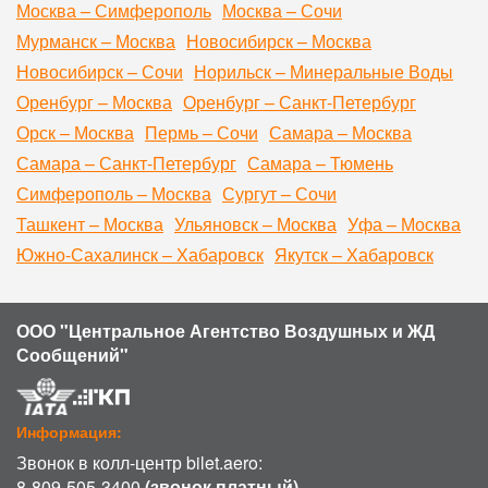
Москва – Симферополь
Москва – Сочи
Мурманск – Москва
Новосибирск – Москва
Новосибирск – Сочи
Норильск – Минеральные Воды
Оренбург – Москва
Оренбург – Санкт-Петербург
Орск – Москва
Пермь – Сочи
Самара – Москва
Самара – Санкт-Петербург
Самара – Тюмень
Симферополь – Москва
Сургут – Сочи
Ташкент – Москва
Ульяновск – Москва
Уфа – Москва
Южно-Сахалинск – Хабаровск
Якутск – Хабаровск
ООО "Центральное Агентство Воздушных и ЖД
Сообщений"
Информация:
Звонок в колл-центр bilet.aero:
8-809-505-3400
(звонок платный)
.