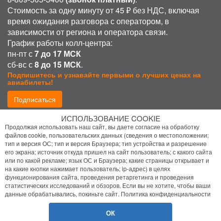
Стоимость за одну минуту от 45 ₽ без НДС, включая
время ожидания разговора с оператором, в
зависимости от региона и оператора связи.
График работы колл-центра:
пн-пт с
7 до 17 МСК
сб-вс с
8 до 15 МСК
.
Подпишитесь и узнавайте первыми о лучших ценах на
авиабилеты!
Подписаться
ИСПОЛЬЗОВАНИЕ COOKIE
Присоединиться:
Продолжая использовать наш сайт, вы даете согласие на обработку
файлов cookie, пользовательских данных (сведения о местоположении;
тип и версия ОС; тип и версия Браузера; тип устройства и разрешение
его экрана; источник откуда пришел на сайт пользователь; с какого сайта
или по какой рекламе; язык ОС и Браузера; какие страницы открывает и
на какие кнопки нажимает пользователь; ip-адрес) в целях
функционирования сайта, проведения ретаргетинга и проведения
статистических исследований и обзоров. Если вы не хотите, чтобы ваши
Политика конфиденциальности
данные обрабатывались, покиньте сайт.
Политика конфиденциальности
Помощь
ОК
© 2026 Bilet.Aero
- Все права защищены