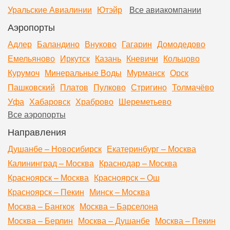
Уральские Авиалинии
Ютэйр
Все авиакомпании
Аэропорты
Адлер
Баландино
Внуково
Гагарин
Домодедово
Емельяново
Иркутск
Казань
Кневичи
Кольцово
Курумоч
Минеральные Воды
Мурманск
Орск
Пашковский
Платов
Пулково
Стригино
Толмачёво
Уфа
Хабаровск
Храброво
Шереметьево
Все аэропорты
Направления
Душанбе – Новосибирск
Екатеринбург – Москва
Калининград – Москва
Краснодар – Москва
Красноярск – Москва
Красноярск – Ош
Красноярск – Пекин
Минск – Москва
Москва – Бангкок
Москва – Барселона
Москва – Берлин
Москва – Душанбе
Москва – Пекин