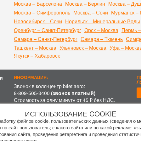
Москва – Барселона
Москва – Берлин
Москва – Ду
Москва – Симферополь
Москва – Сочи
Мурманск – 
Новосибирск – Сочи
Норильск – Минеральные Воды
Оренбург – Санкт-Петербург
Орск – Москва
Пермь –
Самара – Санкт-Петербург
Самара – Тюмень
Симфе
Ташкент – Москва
Ульяновск – Москва
Уфа – Москв
Якутск – Хабаровск
и
ИНФОРМАЦИЯ:
П
Л
Звонок в колл-центр bilet.aero:
8-809-505-3400
(звонок платный)
.
Стоимость за одну минуту от 45 ₽ без НДС,
включая время ожидания разговора с
П
ИСПОЛЬЗОВАНИЕ COOKIE
оператором, в зависимости от региона и
оператора связи.
аботку файлов cookie, пользовательских данных (сведения о ме
График работы колл-центра:
 на сайт пользователь; с какого сайта или по какой рекламе; яз
рования сайта, проведения ретаргетинга и проведения статистич
пн-пт с
7 до 17 МСК
фиденциальности