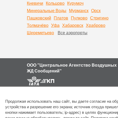
Кневичи
Кольцово
Курумоч
Минеральные Воды
Мурманск
Орск
Пашковский
Платов
Пулково
Стригино
Толмачёво
Уфа
Хабаровск
Храброво
Шереметьево
Все аэропорты
ООО "Центральное Агентство Воздушных 
ЖД Сообщений"
Продолжая использовать наш сайт, вы даете согласие на обр
устройства и разрешение его экрана; источник откуда пришел
кнопки нажимает пользователь; ip-адрес) в целях функциони
ваши данные обрабатывались, покиньте сайт.
Политика кон