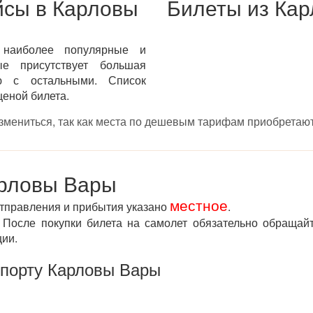
йсы в Карловы
Билеты из Кар
 наиболее популярные и
ые присутствует большая
ю с остальными. Список
ценой билета.
измениться, так как места по дешевым тарифам приобретают
арловы Вары
местное
отправления и прибытия указано
.
После покупки билета на самолет обязательно обращай
ции.
опорту Карловы Вары