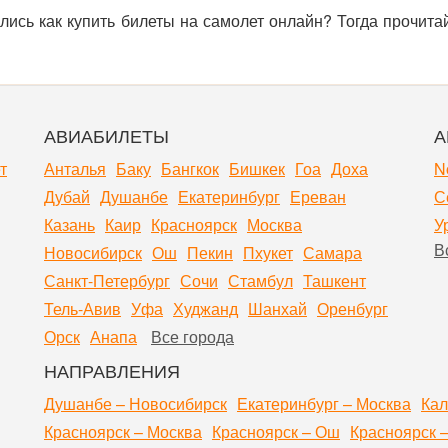
лись как купить билеты на самолет онлайн? Тогда прочита
АВИАБИЛЕТЫ
А
т
Анталья
Баку
Бангкок
Бишкек
Гоа
Доха
N
Дубай
Душанбе
Екатеринбург
Ереван
С
Казань
Каир
Красноярск
Москва
У
В
Новосибирск
Ош
Пекин
Пхукет
Самара
Санкт-Петербург
Сочи
Стамбул
Ташкент
Тель-Авив
Уфа
Худжанд
Шанхай
Оренбург
Орск
Анапа
Все города
НАПРАВЛЕНИЯ
Душанбе – Новосибирск
Екатеринбург – Москва
Кал
Красноярск – Москва
Красноярск – Ош
Красноярск 