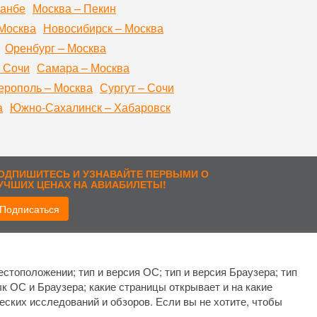
шанбе
Москва – Пекин
Москва
Новосибирск – Москва
Оренбург – Москва
 Сочи
Самара – Москва
рополь – Москва
Сургут – Сочи
а
Южно-Сахалинск – Хабаровск
ОДПИШИТЕСЬ И УЗНАВАЙТЕ ПЕРВЫМИ О
УЧШИХ ЦЕНАХ НА АВИАБИЛЕТЫ!
Подписаться
рисоединиться:
стоположении; тип и версия ОС; тип и версия Браузера; тип
ык ОС и Браузера; какие страницы открывает и на какие
еских исследований и обзоров. Если вы не хотите, чтобы