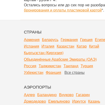
Остались вопросы или до сих пор не разобра
бронирования и оплаты пластиковой картой
".
СТРАНЫ
Армения
Беларусь
Германия
Греция
Египе
Испания
Италия
Казахстан
Катар
Китай
Кыргызстан (Киргизия)
Объединённые Арабские Эмираты (ОАЭ)
Россия
Таджикистан
Таиланд
Турция
Узбекистан
Франция
Все страны
АЭРОПОРТЫ
Адлер
Баландино
Внуково
Гагарин
Домодедово
Емельяново
Иркутск
Казань