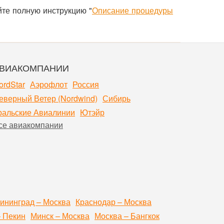
йте полную инструкцию "
Описание процедуры
ВИАКОМПАНИИ
ordStar
Аэрофлот
Россия
еверный Ветер (Nordwind)
Сибирь
ральские Авиалинии
Ютэйр
се авиакомпании
ининград – Москва
Краснодар – Москва
– Пекин
Минск – Москва
Москва – Бангкок