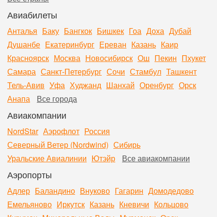
Авиабилеты
Анталья
Баку
Бангкок
Бишкек
Гоа
Доха
Дубай
Душанбе
Екатеринбург
Ереван
Казань
Каир
Красноярск
Москва
Новосибирск
Ош
Пекин
Пхукет
Самара
Санкт-Петербург
Сочи
Стамбул
Ташкент
Тель-Авив
Уфа
Худжанд
Шанхай
Оренбург
Орск
Анапа
Все города
Авиакомпании
NordStar
Аэрофлот
Россия
Северный Ветер (Nordwind)
Сибирь
Уральские Авиалинии
Ютэйр
Все авиакомпании
Аэропорты
Адлер
Баландино
Внуково
Гагарин
Домодедово
Емельяново
Иркутск
Казань
Кневичи
Кольцово