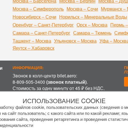
Москва – Барселона
Москва – Берлин
Москва – Ду
Москва – Симферополь
Москва – Сочи
Мурманск – 
Новосибирск – Сочи
Норильск – Минеральные Воды
Оренбург – Санкт-Петербург
Орск – Москва
Пермь –
Самара – Санкт-Петербург
Самара – Тюмень
Симфе
Ташкент – Москва
Ульяновск – Москва
Уфа – Москв
Якутск – Хабаровск
и
ИНФОРМАЦИЯ:
П
Л
Звонок в колл-центр bilet.aero:
8-809-505-3400
(звонок платный)
.
Стоимость за одну минуту от 45 ₽ без НДС,
включая время ожидания разговора с
П
ИСПОЛЬЗОВАНИЕ COOKIE
оператором, в зависимости от региона и
оператора связи.
аботку файлов cookie, пользовательских данных (сведения о ме
График работы колл-центра:
 на сайт пользователь; с какого сайта или по какой рекламе; яз
рования сайта, проведения ретаргетинга и проведения статистич
пн-пт с
7 до 17 МСК
фиденциальности
сб-вс с
8 до 15 МСК
.