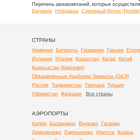
Перечень авиакомпаний, которые осуществляю
Белавиа
Нордавиа
Северный Ветер (Nordwi
СТРАНЫ
Армения
Беларусь
Германия
Греция
Египе
Испания
Италия
Казахстан
Катар
Китай
Кыргызстан (Киргизия)
Объединённые Арабские Эмираты (ОАЭ)
Россия
Таджикистан
Таиланд
Турция
Узбекистан
Франция
Все страны
АЭРОПОРТЫ
Адлер
Баландино
Внуково
Гагарин
Домодедово
Емельяново
Иркутск
Казань