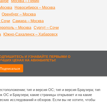
шанбе
Москва – Пекин
Москва
Новосибирск – Москва
Оренбург – Москва
 Сочи
Самара – Москва
рополь – Москва
Сургут – Сочи
а
Южно-Сахалинск – Хабаровск
ОДПИШИТЕСЬ И УЗНАВАЙТЕ ПЕРВЫМИ О
УЧШИХ ЦЕНАХ НА АВИАБИЛЕТЫ!
Подписаться
рисоединиться:
стоположении; тип и версия ОС; тип и версия Браузера; тип
ык ОС и Браузера; какие страницы открывает и на какие
еских исследований и обзоров. Если вы не хотите, чтобы