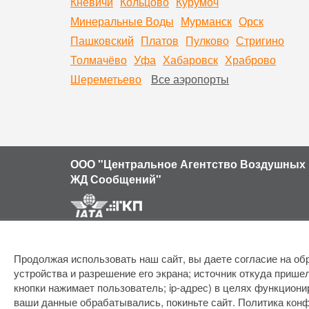
Кневичи
Кольцово
Курумоч
Минеральные Воды
Мурманск
Орск
Пашковский
Платов
Пулково
Стригино
Толмачёво
Уфа
Хабаровск
Храброво
Шереметьево
Все аэропорты
ООО "Центральное Агентство Воздушных 
ЖД Сообщений"
Продолжая использовать наш сайт, вы даете согласие на обр
устройства и разрешение его экрана; источник откуда пришел
кнопки нажимает пользователь; ip-адрес) в целях функциони
ваши данные обрабатывались, покиньте сайт.
Политика кон