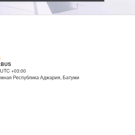
я
:
BUS
 UTC +03:00
омная Республика Аджария, Батуми