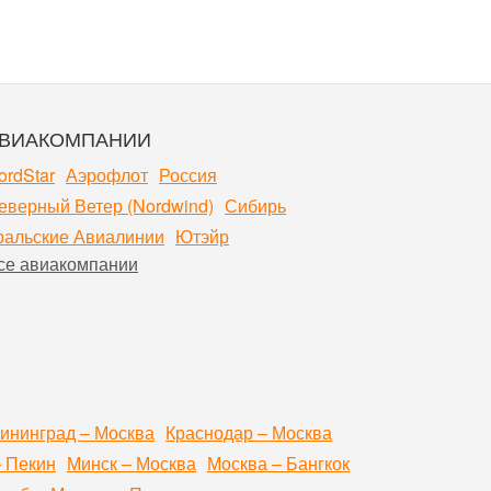
ВИАКОМПАНИИ
ordStar
Аэрофлот
Россия
еверный Ветер (Nordwind)
Сибирь
ральские Авиалинии
Ютэйр
се авиакомпании
ининград – Москва
Краснодар – Москва
– Пекин
Минск – Москва
Москва – Бангкок