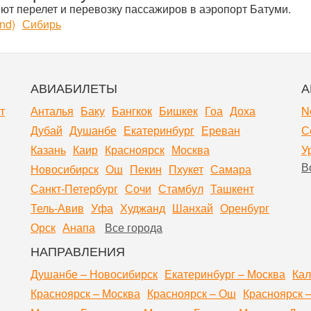
т перелет и перевозку пассажиров в аэропорт Батуми.
nd)
Сибирь
АВИАБИЛЕТЫ
А
т
Анталья
Баку
Бангкок
Бишкек
Гоа
Доха
N
Дубай
Душанбе
Екатеринбург
Ереван
С
Казань
Каир
Красноярск
Москва
У
В
Новосибирск
Ош
Пекин
Пхукет
Самара
Санкт-Петербург
Сочи
Стамбул
Ташкент
Тель-Авив
Уфа
Худжанд
Шанхай
Оренбург
Орск
Анапа
Все города
НАПРАВЛЕНИЯ
Душанбе – Новосибирск
Екатеринбург – Москва
Кал
Красноярск – Москва
Красноярск – Ош
Красноярск 