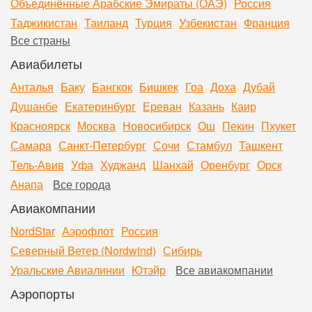
Объединённые Арабские Эмираты (ОАЭ)
Россия
Таджикистан
Таиланд
Турция
Узбекистан
Франция
Все страны
Авиабилеты
Анталья
Баку
Бангкок
Бишкек
Гоа
Доха
Дубай
Душанбе
Екатеринбург
Ереван
Казань
Каир
Красноярск
Москва
Новосибирск
Ош
Пекин
Пхукет
Самара
Санкт-Петербург
Сочи
Стамбул
Ташкент
Тель-Авив
Уфа
Худжанд
Шанхай
Оренбург
Орск
Анапа
Все города
Авиакомпании
NordStar
Аэрофлот
Россия
Северный Ветер (Nordwind)
Сибирь
Уральские Авиалинии
Ютэйр
Все авиакомпании
Аэропорты