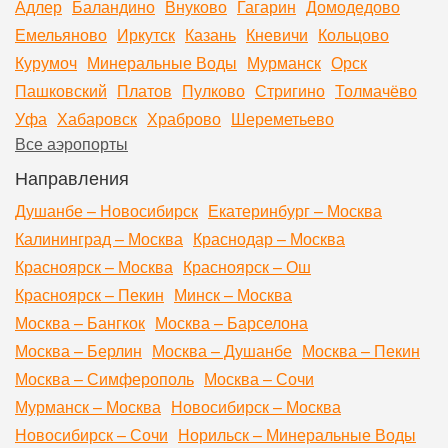
Адлер
Баландино
Внуково
Гагарин
Домодедово
Емельяново
Иркутск
Казань
Кневичи
Кольцово
Курумоч
Минеральные Воды
Мурманск
Орск
Пашковский
Платов
Пулково
Стригино
Толмачёво
Уфа
Хабаровск
Храброво
Шереметьево
Все аэропорты
Направления
Душанбе – Новосибирск
Екатеринбург – Москва
Калининград – Москва
Краснодар – Москва
Красноярск – Москва
Красноярск – Ош
Красноярск – Пекин
Минск – Москва
Москва – Бангкок
Москва – Барселона
Москва – Берлин
Москва – Душанбе
Москва – Пекин
Москва – Симферополь
Москва – Сочи
Мурманск – Москва
Новосибирск – Москва
Новосибирск – Сочи
Норильск – Минеральные Воды